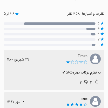
نظرات و امتیازها
۳۵۸ نظر
۴.۶ از ۵
۵
۴
۳
۲
۱
Elmira
٢٩ شهریور ١٤٠٠
☆☆☆☆★
به نظرم یوکات بهتره😍😘💕
۲
۳
jajaj
١٨ مهر ١٣٩٧
☆★★★★