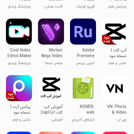
Editor
Editor
Video
ویرایش فیلم
گوپرو کوئیک:
الایت موشن -
ویرایشگر ویدئو
Editor
کپ کات
ویرایشگر ویدئو
ویرایش حرفه‌ای
ویدیو و
انیمیشن
کپ کات |
Adobe
Motion
Cool Video
نسخه مود
Premiere
Ninja Video
Editor,Maker,Effect
شده
Rush: Video
Editor
عکس و فیلم
ادوبی پریمیر
موشن نینجا -
ویرایشگر ویدیو
راش
ویرایشگر
شگفت‌انگیز،
حرفه‌ای ویدیو
سازنده، افکت
VN: Photo
KSWEB:
آموزش کپ
پیکس آرت |
& Video
web
کات CapCut
نسخه مود
Editor
developer
شده
وی ان -
ابزارهای کاربردی
آموزشی
عکس و فیلم
kit
ویرایش حرفه‌ای
ویدیو