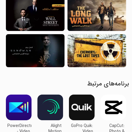
برنامه‌های مرتبط
PowerDirector
Alight
GoPro Quik:
CapCut:
- Video
Motion
Video
Photo &