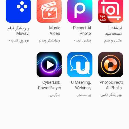
اینشات |
Picsart AI
Music
ویرایشگر فیلم
نسخه مود
Photo
Video
Movavi
شده
Editor,
Editor -
Clips
عکس و فیلم
پیکس آرت -
ویرایشگر ویدیو
موواوی کلیپ -
VCUT Pro
Video
ادیت عکس و
موسیقی -
ویرایشگر ویدیو
فیلم
VCUT Pro
CyberLink
U Meeting,
PhotoDirector:
PowerPlayer
Webinar,
AI Photo
Messenger
Editor
ویرایشگر عکس
یو مسنجر
سرگرمی