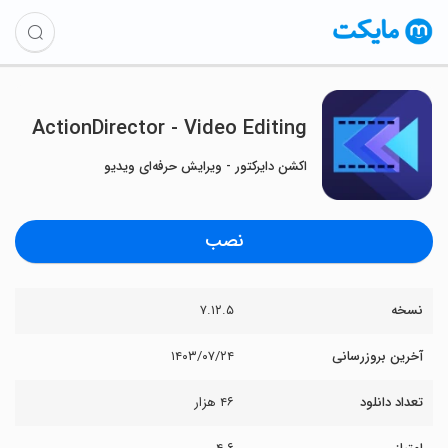
ActionDirector - Video Editing
اکشن دایرکتور - ویرایش حرفه‌ای ویدیو
نصب
نسخه
۷.۱۲.۵
آخرین بروزرسانی
۱۴۰۳/۰۷/۲۴
تعداد دانلود
۴۶ هزار