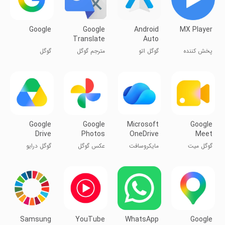
Google
Google
Android
MX Player
Translate
Auto
پخش کننده
گوگل اتو
مترجم گوگل
گوگل
ام‌ایکس
اتومبیل
Google
Google
Microsoft
Google
Drive
Photos
OneDrive
Meet
گوگل میت
مایکروسافت
عکس گوگل
گوگل درایو
وان درایو
Samsung
YouTube
WhatsApp
Google