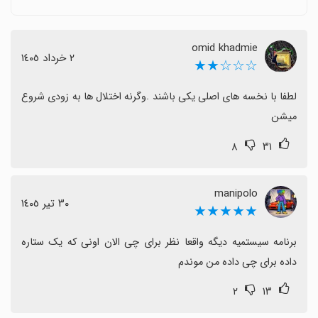
به‌روزرسانی منظم و گاهی مسیریابی نادرست در برنامه است.
برخی به مسائل امنیتی اشاره کرده و توصیه می‌کنند
omid khadmie
بروزرسانی‌ها فقط از منابع رسمی مانند Google Play انجام
٢ خرداد ١٤٠٥
☆☆☆★★
شود تا از احتمال افشای اطلاعات جلوگیری شود.
به طور کلی اگر به امنیت و رمزنگاری کلیدهای سیستم اندروید
لطفا با نخسه های اصلی یکی باشند .وگرنه اختلال ها به زودی شروع 
اهمیت می‌دهید، این اپ می‌تواند گزینه مناسبی باشد، با این
میشن
حال انتظار بهبود پایداری و تجربه کاربری روان‌تر را داشته
۸
۳۱
باشید.
manipolo
٣٠ تیر ١٤٠٥
★★★★★
برنامه سیستمیه دیگه واقعا نظر برای چی الان اونی که یک ستاره 
داده برای چی داده من موندم
۲
۱۳