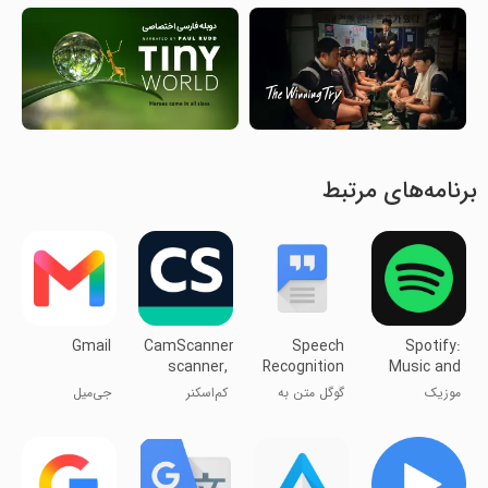
برنامه‌های مرتبط
Gmail
CamScanner-
Speech
Spotify:
scanner,
Recognition
Music and
PDF maker
&
Podcasts
موزیک
گوگل متن به
کم‌اسکنر
جی‌میل
Synthesis
اسپاتیفای
صدا