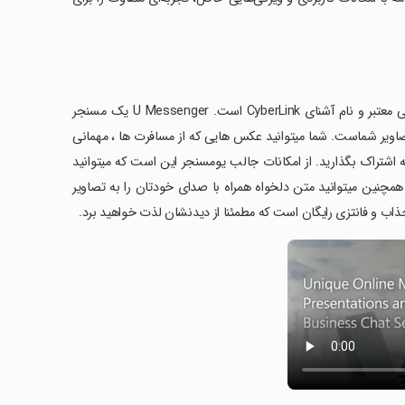
برنامه یو مسنجر U Messenger - Photo Chat یک نرم افزار چت جدید از کمپانی معتبر و نام آشنای CyberLink است. U Messenger یک مسنجر
صاویر شماست. شما میتوانید عکس هایی که از مسافرت ها ، مهمانی
 اشتراک بگذارید. از امکانات جالب یومسنجر این است که میتوانید
 همچنین میتوانید متن دلخواه همراه با صدای خودتان را به تصاویر
ر جذاب و فانتزی رایگان است که مطمئنا از دیدنشان لذت خواهید برد.