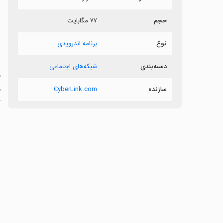
ش
حجم
۷۷ مگابایت
ی
نوع
برنامه اندرویدی
دسته‌بندی
شبکه‌های اجتماعی
م
ه
سازنده
CyberLink.com
گ
ا