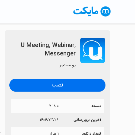
U Meeting, Webinar,
Messenger
〈
یو مسنجر
نصب
نسخه
۷.۱۸.۰
خ
r
آخرین بروزرسانی
۱۴۰۴/۰۳/۲۶
تعداد دانلود
۱ هزار