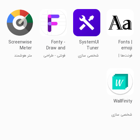
پیشرفته
EMUI-9.1 برای
هواوی
Screenwise
Fonty -
SystemUI
Fonts |
Meter
Draw and
Tuner
emoji
Make Fonts
keyboard
فونت‌ها |
شخصی سازی
فونتی - طراحی
متر هوشمند
fonts
فونت‌های
و ساخت
صفحه
کیبورد اموجی
فونت‌ها
WallFinity
شخصی سازی