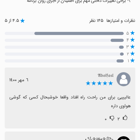
\- برخی تغییرات داخلی مهم برای اطمینان از اجرای روان برنامه
نظرات و امتیازها
۱۴۵ نظر
۴.۵ از ۵
۵
۴
۳
۲
۱
𝔄𝔟𝔬𝔩𝔣𝔞𝔰𝔩
٦ مهر ١٤٠٠
★★★★★
عالیییی برای من راحت راه افتاد واقعا خوشبحال کسی که گوشی 
هواوی داره
۰
۲
꧁✞︎𝖎𝖑𝖎𝖆✞︎꧂