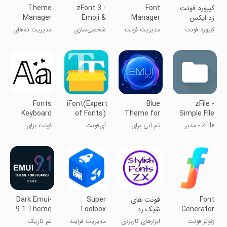
کیبورد فونت
Font
zFont 3 -
Theme
زد ایکس
Manager
Emoji &
Manager
پلاس
for
Font
for
کیبورد فونت
مدیریت فونت
شخصی‌سازی
مدیریت تم‌های
Huawei/Honor
Changer
Huawei/Emui
نویسی
برای هواوی/
فونت و اموجی
هواوی
اموی
Fonts
iFont(Expert
Blue
zFile -
Keyboard
of Fonts)
Theme for
Simple File
Huawei
Manager
zFile - مدیر
تم آبی برای
آی‌فونت
فونت برای
Emui
فایل ساده
هواوی EMUI
کیبورد
Font
فونت های
Super
Dark Emui-
Generator
شیک زد
Toolbox
9.1 Theme
ایکس
for Huawei
ژنوتر فونت
ابزارهای کاربردی
مدیریت فرایند
تم تاریک