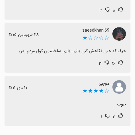
۳
۸
saeedkhani69
٢٨ فروردین ١٤٠٥
☆☆☆☆★
حیف که حتی نگاهش کنی بااین بازی ساختنتون کول مردم زدن
۳
۱۶
موجی
١٠ دی ١٤٠١
☆★★★★
خوب
۱
۳