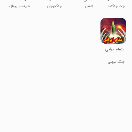
- Air Force
بعدی : فصل
Simulator
جت جنگنده
اکشن
جنگجویان
شبیه‌ساز پرواز با
انتقام
FlyVRX - نیروی
ضربه‌ای
هواپیمای
هوایی
توربوپراپ
‏انتقام ایرانی
جنگ میهنی
سوم