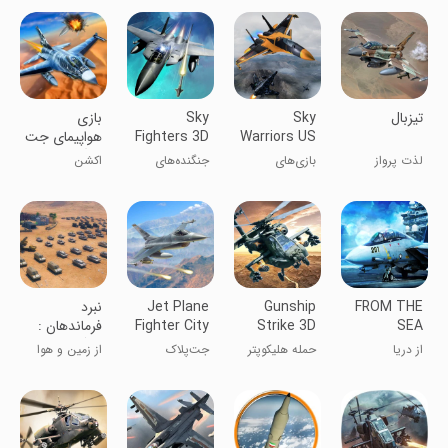
‏‏‏‏‏تیزبال
Sky
Sky
بازی
Warriors US
Fighters 3D
هواپیمای جت
Airplane
جنگی
لذت پرواز
بازی‌های
جنگنده‌های
اکشن
Games
جنگنده مدرن
هواپیمای جنگی
آسمان
آسمان
FROM THE
Gunship
Jet Plane
‏‏‏نبرد
SEA
Strike 3D
Fighter City
فرماندهان :
3D
جنگ اتحاد ها
از دریا
حمله هلیکوپتر
جت‌پلاک
از زمین و هوا
جنگنده در شهر
حمله کن!
۳D