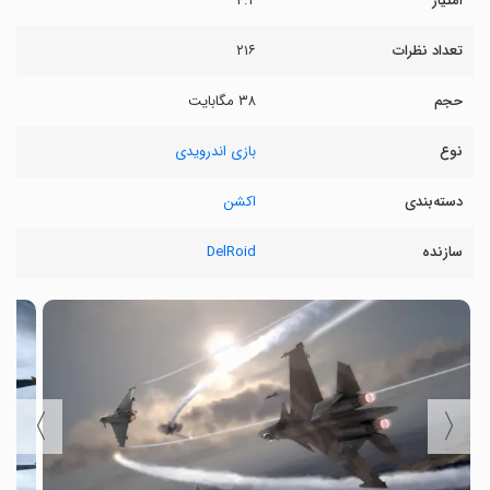
امتیاز
۴.۲
تعداد نظرات
۲۱۶
حجم
۳۸ مگابایت
نوع
بازی اندرویدی
دسته‌بندی
اکشن
سازنده
DelRoid
〉
〈