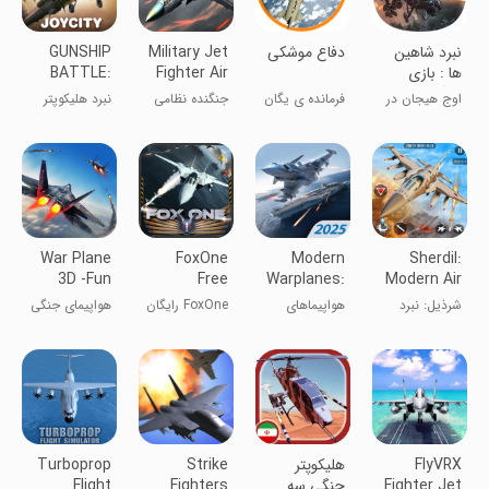
نبرد شاهین
‏دفاع موشکی
Military Jet
GUNSHIP
ها : بازی
Fighter Air
BATTLE:
جنگی
Strik
Helicopter
اوج هیجان در
فرمانده ی یگان
جنگنده نظامی
نبرد هلیکوپتر
3D
نبرد شاهین ها
موشکی
جت در حمله
جنگی
هوایی
War Plane
FoxOne
Modern
Sherdil:
3D -Fun
Free
Warplanes:
Modern Air
Battle
PvP
Jet
شرذیل: نبرد
هواپیماهای
FoxOne رایگان
هواپیمای جنگی
Games
Warfare
Combat
جت‌های مدرن
جنگی مدرن
۳ بعدی -
بازی‌های نبرد
سرگرم‌کننده
FlyVRX
‏‏‏هلیکوپتر
Strike
Turboprop
Fighter Jet
جنگی سه
Fighters
Flight