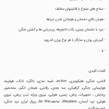
‏- سلاح های متنوع با قابلیتهای مختلف
‏- هوش بالای دشمنان و هیجانی شدن نبردها
‏- نبرد با دشمنان زمینی، راکت لانچرها، زیردریایی ها و کشتی جنگی
‏- گیم پلی روان و سازگار با هر نوع ورژن اندروید
‏- و ...
‏کلمات کلیدی:
‏اکشن، جنگی، هلیکوپتری، action، شبیه سازی، بالگرد، تانک، هواپیما،
هواپیمایی جنگی، گرافیکی، سه بعدی، رقابتی، هیجان انگیز، سلحشور،
رزمایش ، تجهیزات، وطن، زمینی، هوایی، نیروی ویژه، تیپ زرهی، نیروی
هوایی، نبرد آسمان، Warplane، صاعقه،Air War، پرواز، ایران، نبرد جنگی،
شوتر،جنگنده