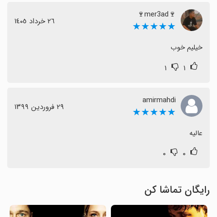
🍷mer3ad🍷
٢٦ خرداد ١٤٠٥
★★★★★
خیلیم خوب
۱
۱
amirmahdi
٢٩ فروردین ١٣٩٩
★★★★★
عالیه
۰
۰
رایگان تماشا کن