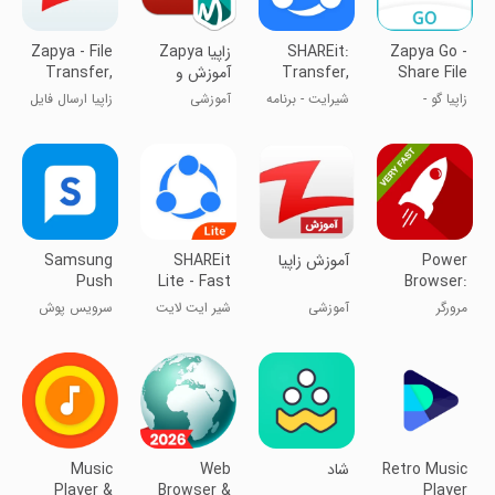
Zapya Go -
SHAREit:
‏‏زاپیا Zapya
Zapya - File
Share File
Transfer,
آموزش و
Transfer,
with Tho
Share Files
ترفندها
Share
زاپیا گو -
شیر‌ایت - برنامه
آموزشی
زاپیا ارسال فایل
اشتراک‌گذاری
انتقال و
با سرعت بالا
فایل
دریافت سریع
فایل
Power
آموزش زاپیا
SHAREit
Samsung
Push
Lite - Fast
Browser:
Service
File Share
Fast &
مرورگر
آموزشی
شیر ایت لایت
سرویس پوش
Cleaner
قدرت‌مند: سریع
سامسونگ
و تمیز
Retro Music
‏شاد
Web
Music
Player &
Browser &
Player