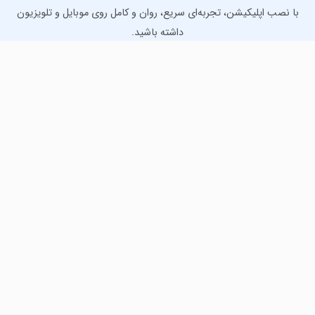
با نصب اپلیکیشن، تجربه‌ای سریع، روان و کامل روی موبایل و تلویزیون
داشته باشید.
دانلود نسخه موبایل
دانلود نسخه تلویزیون TV
لذت دانلود جدیدترین بازی‌ها و بهترین برنامه‌های اندروید از
مایکت!
دانلود جدیدترین بازی‌های اندروید برای اوقات فراغت و دریافت
بهترین برنامه‌های کاربردی برای انجام انواع فعالیت‌های روزانه. لینک
مستقیم، رایگان و سریع، تست شده و امن با نصب خودکار دیتا‍.