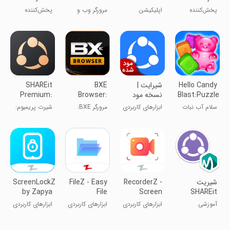
MP3 Player
Explorer
پخش‌کننده
اپلیکیشن
مرورگر وب و
پخش‌‌کننده
موسیقی رترو
رسمی مدارس
کاوشگر
آهنگ
Hello Candy
شیرایت |
BXE
SHAREit
Blast:Puzzle
نسخه مود
Browser:
Premium:
Match
شده
Fast and
Pure Share
سلام آب نبات
ابزارهای کاربردی
مرورگر BXE:
شیرت پریمیوم:
Reliable
انفجاری: تطابق
سریع و مطمئن
اشتراک خالص
پازل
‏شیریت
RecorderZ -
FileZ - Easy
ScreenLockZ
by Zapya
File
Screen
SHAREit
آموزش و
Recorder by
Manager
آموزشی
ابزارهای کاربردی
ابزارهای کاربردی
ابزارهای کاربردی
ترفندها