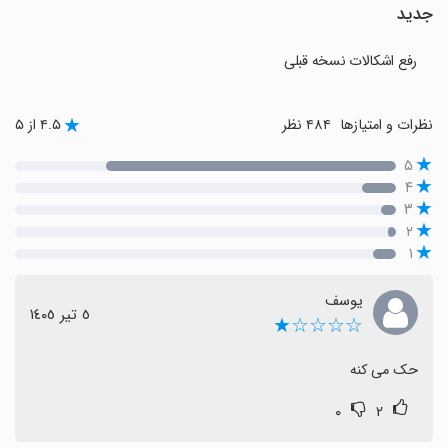
جدید
رفع اشکالات نسخه قبلی
نظرات و امتیازها
۴۸۴ نظر
۴.۵ از ۵
۵
۴
۳
۲
۱
یوسف
٥ تیر ١٤٠٥
☆☆☆☆★
حک می کنه
۰
۲