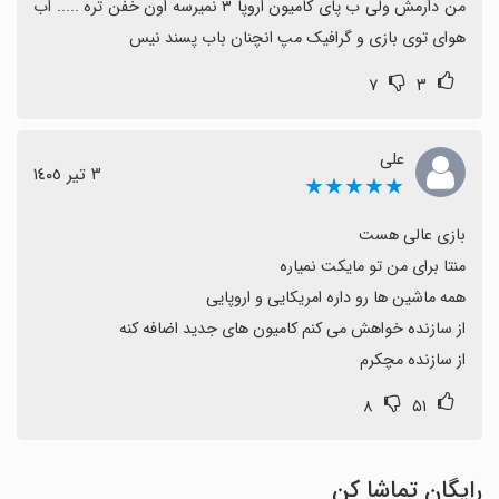
من دارمش ولی ب پای کامیون اروپا ۳ نمیرسه اون خفن تره ..... اب 
بهبود نمایش نقشه یا راهنمایی در لودینگ است.
هوای توی بازی و گرافیک مپ انچنان باب پسند نیس
نتیجه‌گیری
۷
۳
با وجود محدودیت‌های فنی موقتی، تجربه کلی برای
دوستداران کامیون ارزشمند است و با نصب نسخه مناسب از
علی
٣ تیر ١٤٠٥
گوگل می‌تواند رضایت‌بخش باشد.
★★★★★
از سازنده مچکرم
۸
۵۱
رایگان تماشا کن