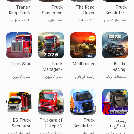
Transit
Truck
The Road
Truck
King: Truck
Simulation
Driver
Simulator :
Simulator
19
Ultimate
شبیه‌ساز کامیون
راننده جاده
شبیه‌سازی
پادشاه حمل و
کامیون ۱۹
نقل: شبیه‌ساز
کامیون
Truck Star
Truck
MudRunner
Big Rig
Manager -
Racing:
2026
Drag racing
مسابقات بزرگ
راننده گل‌ولای
مدیر کامیون -
ستاره کامیون
کامیون: درگ
2025
ریسینگ
‏‏‏ریتارد:
ES Truck
Truckers of
Truck
رانندگی با
Simulator
Europe 2
Simulator :
کامیون های
ID
Europe
لذت رانندگی با
شبیه‌‌ساز
رانندگان کامیون
شبیه‌ساز کامیون