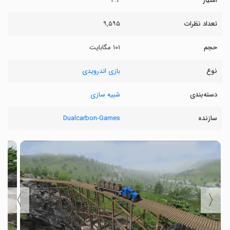
امتیاز
۴.۴
تعداد نظرات
۹,۵۹۵
حجم
۱۰۱ مگابایت
نوع
بازی اندرویدی
دسته‌بندی
شبیه سازی
سازنده
Dualcarbon-Games
〉
〈