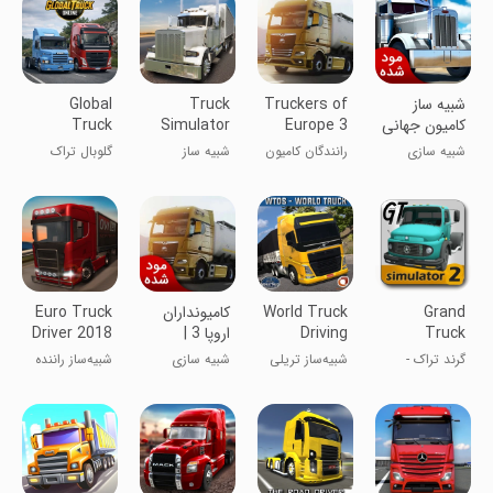
شبیه ساز
Truckers of
Truck
Global
کامیون جهانی
Europe 3
Simulator
Truck
| نسخه مود
USA :
Online
شبیه سازی
رانندگان کامیون
شبیه ساز
گلوبال تراک
شده
Classic
اروپا ۳
کامیون ایالات
آنلاین
متحده
Grand
World Truck
کامیونداران
Euro Truck
Truck
Driving
اروپا 3 |
Driver 2018
Simulator 2
Simulator
نسخه مود
گرند تراک -
شبیه‌ساز تریلی
شبیه سازی
شبیه‌ساز راننده
شده
شبیه‌ساز ماشین
کامیون ۲۰۱۸
سنگین ۲