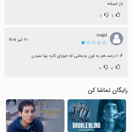
باز نمیشه
۱
۱
majid
٢٠ تیر ١٤٠٥
☆☆☆☆★
‏✗ ۱ درصد هم به اون بدبختی که جویای کاره بها نمیدن
۰
۰
رایگان تماشا کن