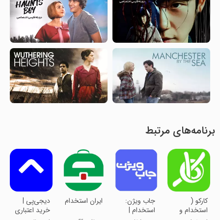
برنامه‌های مرتبط
کارکو (
جاب ویژن:
ایران استخدام
‏‏دیجی‌پی |
استخدام و
استخدام |
خرید اعتباری
کاریابی
کاریابی
و پرداخت