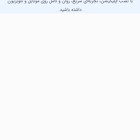
با نصب اپلیکیشن، تجربه‌ای سریع، روان و کامل روی موبایل و تلویزیون
داشته باشید.
دانلود نسخه موبایل
دانلود نسخه تلویزیون TV
لذت دانلود جدیدترین بازی‌ها و بهترین برنامه‌های اندروید از
مایکت!
دانلود جدیدترین بازی‌های اندروید برای اوقات فراغت و دریافت
بهترین برنامه‌های کاربردی برای انجام انواع فعالیت‌های روزانه. لینک
مستقیم، رایگان و سریع، تست شده و امن با نصب خودکار دیتا‍.