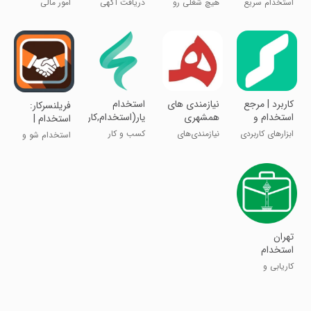
استخدام سریع
هیچ شغلی رو
دریافت آگهی
امور مالی
هوشمند )
قسطی
و آسان
از دست نده
استخدامی
کاربرد | مرجع
نیازمندی های
استخدام
فریلنسرکار:
استخدام و
همشهری
یار(استخدام,کاریابی)
استخدام |
کاریابی
کاریابی
ابزارهای کاربردی
نیازمندی‌های
کسب و کار
استخدام شو و
مطمئن شما
کار پیدا کن
تهران
استخدام
کاریابی و
استخدام تهران