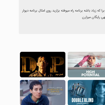
آقا خدایی ۴تا برنامه امثال این زدن جا داره برای آپدیت وای استفاده کنید کار برا که زیاد باشه برنامه راه میوفته بزارید روی امثال برنامه دیوار 