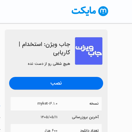
جاب ویژن: استخدام |
کاریابی
〈
هیچ شغلی رو از دست نده
نصب
نسخه
۱۶.۱.۰-myket
خ
ج
آخرین بروزرسانی
۱۴۰۵/۰۵/۱۱
تعداد دانلود
۶۰۰ هزار
آ