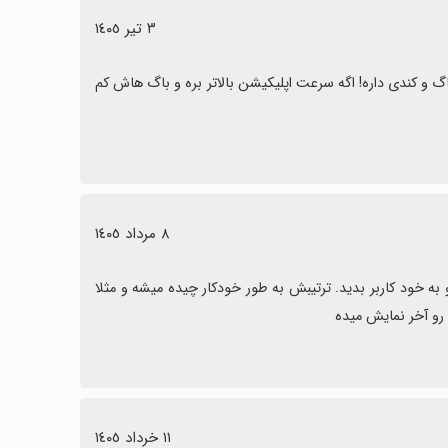
٣ تیر ١٤٠٥
نرم افزار خیلی مفیدی هستش مخصوصا در شرایط الان. ولی خیلی اختلال و باگ و کندی داره! اگه سرعت اپلیکیشن بالاتر بره و باگ هاش کم 
٨ مرداد ١٤٠٥
توی بخش ساخت رزومه، امکان تنظیم ترتیب دوره‌ها و سوابق شغلی و ... رو به خود کاربر بدید. ترتیبش به طور خودکار چیده میشه و مثلا 
١١ خرداد ١٤٠٥