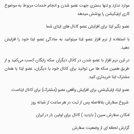
موارد ندارد و تنها بستری جهت عضو شدن و انجام خدمات مربوط به موضوع
کاری اپلیکیشن را پوشش میدهد
‏‏‏‏عضو بگیر ایتا برای افزایش عضو کانال های ایتای شما
‏‏‏‏‏با استفاده از نرم افزار عضو ایتا میتوانید به سادگی عضو ایتا خود را افزایش
دهید.
‏‏‏‏‏در این نرم افزار با عضو شدن در کانال دیگران سکه رایگان کسب می‌کنید و از
طریق همین سکه ها می توانید برای کانال خود یا دیگران، عضو ایتا یا همان
مشترک ایتا خریداری کنید.
‏‏‏‏‏عضو ایتا، اپلیکیشنی برای افزایش واقعی عضو (مشترک) برای کانال ایتاست.
‏‏‏‏‏ شروع سفارش بلافاصله پس از ثبت در هر ساعت از شبانه روز
‏‏‏‏‏امکان سفارش سین ( بازدید ) کانال برای اولین بار در ایران
‏‏‏‏‏گزارش لحظه ای از وضعیت سفارش