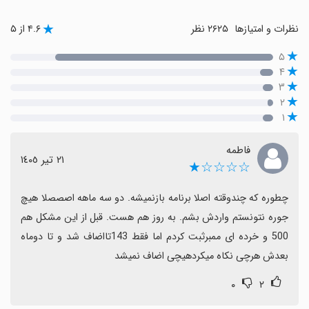
نظرات و امتیازها
۲۶۲۵ نظر
۴.۶ از ۵
۵
۴
۳
۲
۱
فاطمه
٢١ تیر ١٤٠٥
☆☆☆☆★
چطوره که چندوقته اصلا برنامه بازنمیشه. دو سه ماهه اصصصلا هیچ 
جوره نتونستم واردش بشم. به روز هم هست. قبل از این مشکل هم 
500 و خرده ای ممبرثبت کردم اما فقط 143تااضاف شد و تا دوماه 
بعدش هرچی نکاه میکردهیچی اضاف نمیشد
۰
۲