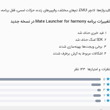
لیدواژه‌ها: لانچر EMUI، تم‌های مختلف، والپیپرهای زنده، حرکات لمسی، قفل برنامه، آیکون پک، طراحی جذاب.
غییرات برنامه Mate Launcher for harmony در نسخه جدید
۱. فید خبری حذف شد
۲. SDK امنگ حذف شد
۳. برخی ویجت‌ها بهینه‌سازی شدند
۴. اشکالات مربوط به کرش برطرف شدند
ظرات و امتیازها
۱۴۳ نظر
۵
۴
۳
۲
۱