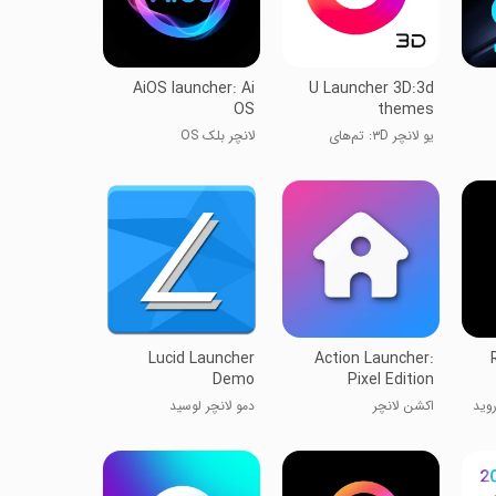
AiOS launcher: Ai
U Launcher 3D:3d
OS
themes
یو لانچر ۳D: تم‌های
لانچر بلک OS
سه‌بعدی
Lucid Launcher
Action Launcher:
Demo
Pixel Edition
 اندروید
اکشن لانچر
دمو لانچر لوسید