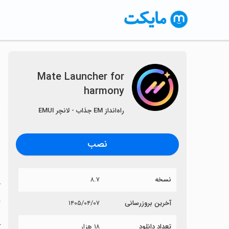
Mate Launcher for
harmony
〈
راه‌انداز EM جذاب - لانچر EMUI
نصب
نسخه
۸.۷
خ
y
آخرین بروزرسانی
۱۴۰۵/۰۴/۰۷
تعداد دانلود
۱۸ هزار