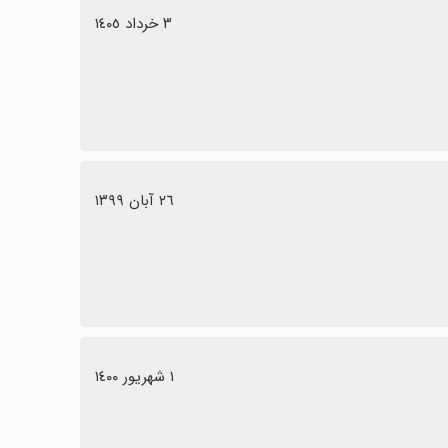
٣ خرداد ١٤٠٥
٢٦ آبان ١٣٩٩
١ شهریور ١٤٠٠