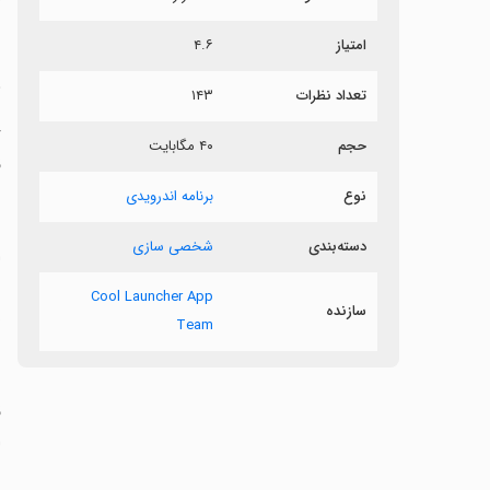
ر
امتیاز
۴.۶
ر
تعداد نظرات
۱۴۳
حجم
۴۰ مگابایت
ق
نوع
برنامه اندرویدی
دسته‌بندی
شخصی سازی
ش
Cool Launcher App
سازنده
ل
Team
‏
ا