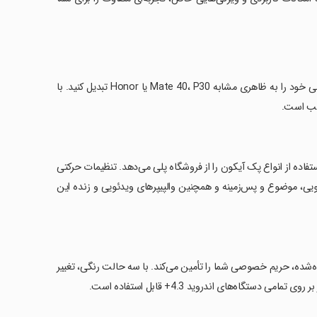
Cool EM Launcher یک لانچر با سبک EMUI است که به شما امکان می‌دهد گوشی خود را به ظاهری مشابه Mate 40، P30 یا Honor تبدیل کنید. با
 به شما امکان استفاده از انواع پک‌ آیکون را از فروشگاه پلی می‌دهد. تنظیمات حرکتی
شویی، موضوع و پس‌زمینه و همچنین والپیپرهای ویدئویی و زنده این
نده‌شده، حریم خصوصی شما را تأمین می‌کند. با سه حالت رنگی، تغییر
تگاه‌های اندروید 4.3+ قابل استفاده است.