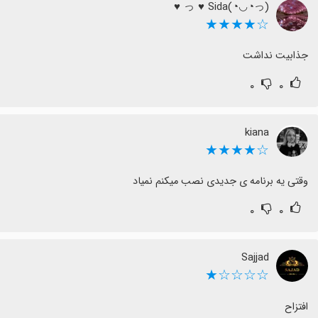
(っ◔◡◔)っ ♥ Sida ♥
☆★★★★
جذابیت نداشت
۰
۰
kiana
☆★★★★
وقتی یه برنامه ی جدیدی نصب میکنم نمیاد
۰
۰
Sajjad
☆☆☆☆★
افتزاح