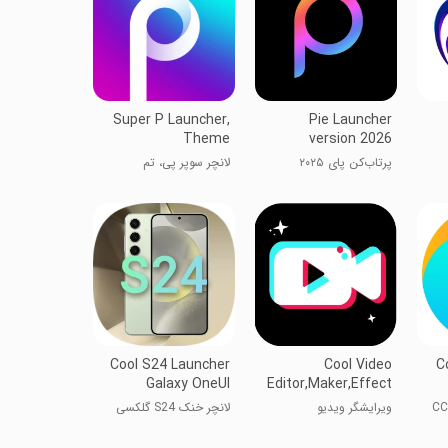
Super P Launcher,
Pie Launcher
Theme
version 2026
پرتاب‌کن پای ۲۰۲۵
لانچر سوپر پی، تم
Cool S24 Launcher
Cool Video
C
Galaxy OneUI
Editor,Maker,Effect
ویرایشگر ویدیو
لانچر خنک S24 گلکسی
شگفت‌انگیز، سازنده، افکت
OneUI