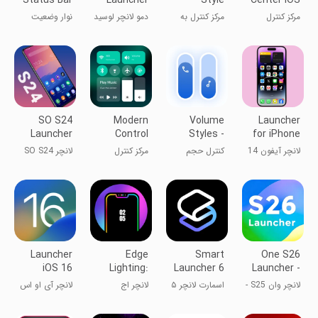
Demo
Control
15
مرکز کنترل
مرکز کنترل به
دمو لانچر لوسید
نوار وضعیت
Center
آی‌اواس ۱۵
سبک کهکشان
متریال
SO S24
Modern
Volume
Launcher
Launcher
Control
Styles -
for iPhone
for Galaxy
Center
Custom
14 Pro Max
لانچر آیفون 14
کنترل حجم
مرکز کنترل
لانچر SO S24
S
control
پرو مکس
صدای گوشی
مدرن
برای گلکسی S
Launcher
Edge
Smart
One S26
iOS 16
Lighting:
Launcher 6
Launcher -
LED
‧ Home
S26 One Ui
لانچر وان S25 -
اسمارت لانچر ۵
لانچر اج
لانچر آی او اس
Borderlight
Screen
رابط کاربری
لایتنینگ
۱۶
S25