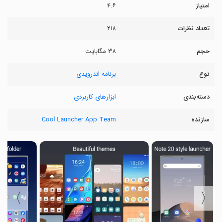
امتیاز
۴.۶
تعداد نظرات
۲۱۸
حجم
۳۸ مگابایت
نوع
برنامه اندرویدی
دسته‌بندی
ابزارهای کاربردی
سازنده
Cool Launcher App Team
〉
〈