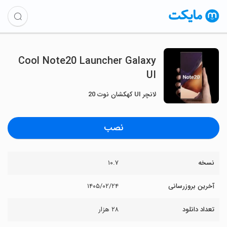
Cool Note20 Launcher Galaxy
UI
لانچر UI کهکشان نوت 20
نصب
نسخه
۱۰.۷
آخرین بروزرسانی
۱۴۰۵/۰۲/۲۴
تعداد دانلود
۲۸ هزار