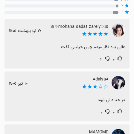
۲
۱
🎀✨mohana sadat zareiy✨🎀
١٧ اردیبهشت ١٤٠٥
★★★★★
عالی بود نظر میدم چون خیلییی گفت
۲
۰
●dalsa●
١٠ تیر ١٤٠٥
☆☆★★★
در حد عالی نبود
۰
۰
MAMOMD