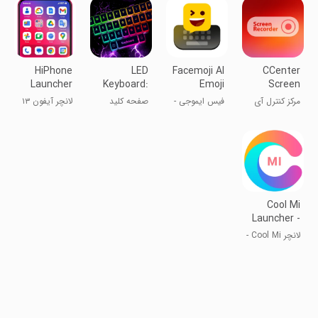
HiPhone
LED
Facemoji AI
CCenter
Launcher
Keyboard:
Emoji
Screen
OS
RGB
Keyboard
Recorder
مرکز کنترل آی
فیس ایموجی -
صفحه کلید
لانچر آیفون ۱۳
Phone:Fast
Lighting
او اس ۱۵
صفحه کلید
LED
شکلک‌دار
Cool Mi
Launcher -
CC
لانچر Cool Mi -
Launcher
لانچر CC