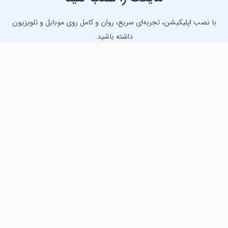
با نصب اپلیکیشن، تجربه‌ای سریع، روان و کامل روی موبایل و تلویزیون
داشته باشید.
دانلود نسخه موبایل
دانلود نسخه تلویزیون TV
لذت دانلود جدیدترین بازی‌ها و بهترین برنامه‌های اندروید از
مایکت!
دانلود جدیدترین بازی‌های اندروید برای اوقات فراغت و دریافت
بهترین برنامه‌های کاربردی برای انجام انواع فعالیت‌های روزانه. لینک
مستقیم، رایگان و سریع، تست شده و امن با نصب خودکار دیتا‍.