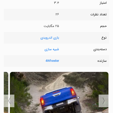
امتیاز
۳.۴
تعداد نظرات
۲۶
حجم
۲۵ مگابایت
نوع
بازی اندرویدی
دسته‌بندی
شبیه سازی
سازنده
4Wheeler
〉
〈