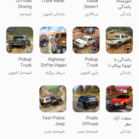
‏آموزشگاه
Dubai
Truck Racer
Offroad
رانندگی
Desert
Driving
گرافند 3
Safari Jeep
Simulator
رانندگی
سafاری
رانندگی کامیون
شبیه‌ساز
4x4
4X4 Game
صحرای دبی:
رانندگی آفرود
بازی جیپ ۴X4
4x4
رانندگی با
Pickup
Highway
Pickup
تویوتا پیکاپ |
Truck
Drifter:Hajwala
Truck
ماشین بازی
Game: 4x4
Online
Simulator
رانندگی
بازی کامیون
دریفتر بزرگراه
شبیه‌ساز کامیون
Offroad
Offroad
پیکاپ: ۴x۴
پیکاپ آفرود
آفرود
سبقت آزاد:
Prado
Fast Police
سفر
Offroad
Jeep
Simulator:
Jeep
رانندگی
شبیه‌ساز جیپ
شبیه‌ساز جیپ
Police Car
Simulator
آفرود پرادو
پلیس سریع: