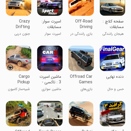
‏‏‏‏‏‏‏‏صفحه کلاچ :
Off-Road
‏‏اسپرت سوار:
Crazy
مسابقات
Driving
مسابقات
Drifting
آنلاین
Desert
آنلاین
desert
هیجان رانندگی
بازی رانندگی در
اسپرت سوار
جنون دربی
Jeep 3D
Game
چندنفره
بیابان
باش!
بیابانی جیپ ۳
بعدی
دنده نهایی
Offroad Car
‏‏‏‏‏ماشین اسپرت
Cargo
Games
3 : تاکسی -
Pickup
Racing 4x4
پلیس
Truck
حس و حال
بازی‌های
ماشین سواری
شبیه‌ساز کامیون
Simulator
واقعی رانندگی
اتومبیل‌رانی
چند نفره
حمل بار
آف‌رود ۴x۴