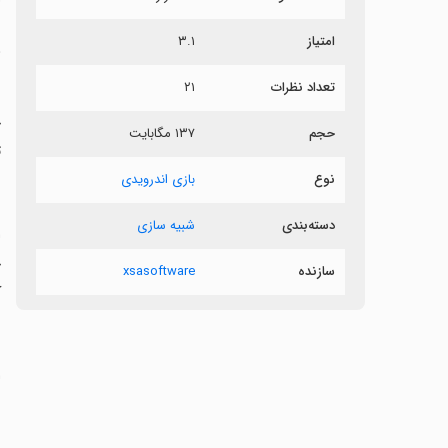
امتیاز
۳.۱
ر
تعداد نظرات
۲۱
حجم
۱۳۷ مگابایت
ت
نوع
بازی اندرویدی
دسته‌بندی
شبیه سازی
سازنده
xsasoftware
ک
‏