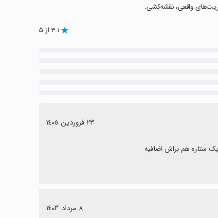
۳.۱ از ۵
٢٣ فروردین ١٤٠٥
یک ستاره هم براش اضافیه
٨ مرداد ١٤٠٣