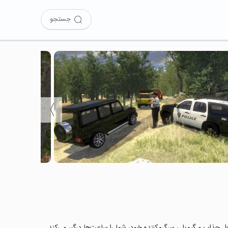
جستجو
〉