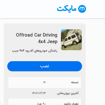
Offroad Car Driving
4x4 Jeep
〈
رانندگی خودروهای آف‌رود ۴x۴ جیپ
نصب
نسخه
۱۷
خ
p
آخرین بروزرسانی
۱۴۰۲/۰۶/۱۴
تعداد دانلود
۶۰ هزار
آی