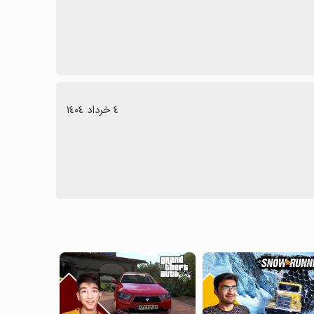
٤ خرداد ١٤٠٤