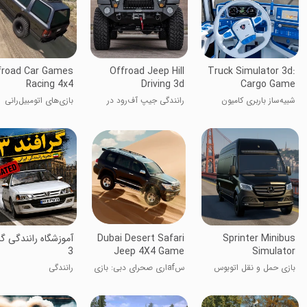
froad Car Games
Offroad Jeep Hill
Truck Simulator 3d:
Racing 4x4
Driving 3d
Cargo Game
شبیه‌ساز باربری کامیون
رانندگی جیپ آف‌رود در
بازی‌های اتومبیل‌رانی
سنگین
تپه‌ها ۳D
آف‌رود ۴x۴
Sprinter Minibus
Dubai Desert Safari
‏آموزشگاه رانندگی گر
3
Jeep 4X4 Game
Simulator
بازی حمل و نقل اتوبوس
سafاری صحرای دبی: بازی
رانندگی
سریع
جیپ ۴X4