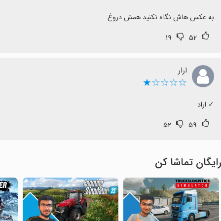
به عکس هاش نگاه نکنید همش دروغ
۱۹
۵۲
ارار
☆☆☆☆★
‏✓ اراد
۵۲
۵۹
ایگان تماشا کن