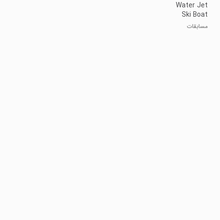
Water Jet
Ski Boat
Racing 3D
مسابقات
قایق‌سواری
جت-اسکی ۳
بعدی