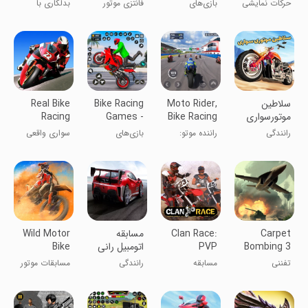
2
Games
Tricks
حرکات نمایشی
بازی‌های
فانتزی موتور
بدلکاری با
Offline
Master
با موتور کراس
ریسینگ موتور
کراس
موتور کراس
کراس آفلاین
سلاطین
Moto Rider,
Bike Racing
Real Bike
موتورسواری
Bike Racing
Games -
Racing
Bike Game
Game
رانندگی
راننده موتو:
بازی‌های
سواری واقعی
بازی ریسینگ
مسابقه‌ای
دوچرخه
موتورسیکلت
موتور- بازی
موتور
Carpet
Clan Race:
مسابقه
Wild Motor
Bombing 3
PVP
اتومبیل رانی
Bike
Offroad
Motocross
تفننی
مسابقه
رانندگی
مسابقات موتور
Racing
races
موتورسواری
سیکلت وحشی
خارج از جاده