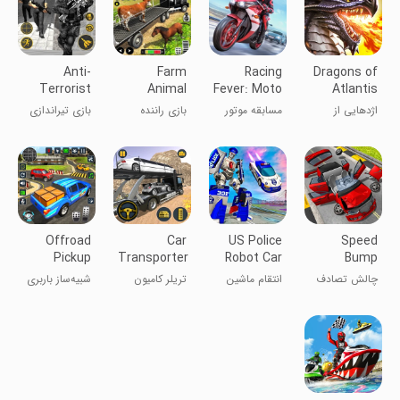
Anti-
Farm
Racing
Dragons of
Terrorist
Animal
Fever: Moto
Atlantis
Shooting
Truck
اژدهایی از
مسابقه موتور
بازی راننده
بازی تیراندازی
Game
Driver
آتلانتیس + دیتا
سواری
کامیون حیوانات
ضد تروریستی
Game
مزرعه
Offroad
Car
US Police
Speed
Pickup
Transporter
Robot Car
Bump
Truck
Trailer
Revenge
Crash
چالش تصادف
انتقام ماشین
تریلر کامیون
شبیه‌ساز باربری
Cargo Sim
Truck
Challenge
سرعت بام
ربات پلیس
حمل خودرو
کامیون پیکاپ
آمریکا
آفرود