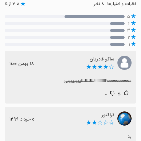
نظرات و امتیازها
۸ نظر
۳.۸ از ۵
۵
۴
۳
۲
۱
ساکو قادریان
١٨ بهمن ١٤٠٠
☆★★★★
عععععععععععااااااااااااالللللللللللییییییییی
۰
۵
تراکتور
٥ خرداد ١٣٩٩
☆☆☆★★
بد