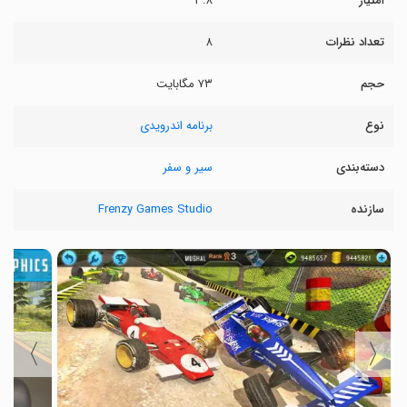
امتیاز
۳.۸
تعداد نظرات
۸
حجم
۷۳ مگابایت
نوع
برنامه اندرویدی
دسته‌بندی
سیر و سفر
سازنده
Frenzy Games Studio
〉
〈