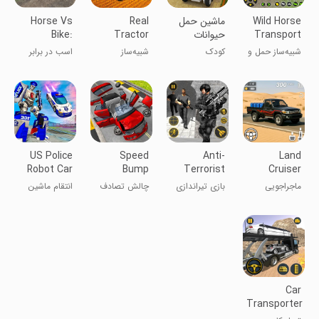
Wild Horse
ماشین حمل
Real
Horse Vs
Transport
حیوانات
Tractor
Bike:
Ultimate
Farming
Truck Sim
شبیه‌ساز حمل و
کودک
شبیه‌ساز
اسب در برابر
Race
Simulator
نقل اسب
کشاورزی تراکتور
موتور: مسابقه
وحشی
واقعی
نهایی
US Police
Speed
Anti-
Land
Robot Car
Bump
Terrorist
Cruiser
Revenge
Crash
Shooting
Jeep Game
ماجراجویی
بازی تیراندازی
چالش تصادف
انتقام ماشین
Challenge
Game
4x4
ضد تروریستی
سرعت بام
ربات پلیس
آمریکا
Car
Transporter
Trailer