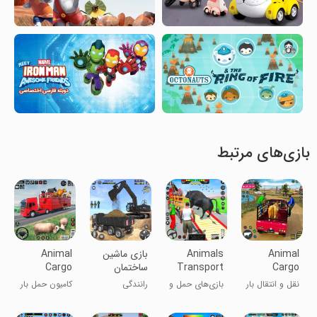
بازی‌های مرتبط
Animal
Animals
بازی ماشین
Animal
Cargo
Transport
ساختمان
Cargo
Truck
Truck
سازی | ماشین
Truck
نقل و انتقال بار
بازی‌های حمل و
رانندگی
کامیون حمل بار
Transport
Games
سنگین
Transporter
حیوانات کامیون
نقل حیوانات با
حیوانات
کامیون