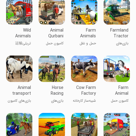
Wild
Animal
Farm
Farmland
Animals
Qurbani
Animals
Tractor
Transport
Game
Transport
Farming
بازی‌های
حمل و نقل
کامیون حمل
تریلی运输
Truck
Truck
Games
کشاورزی تراکتور
حیوانات مزرعه
حیوانات مزرعه
حیوانات وحشی
در زمین‌های
با کامیون
کشاورزی
Animal
Horse
Cow Farm
Farm
transport
Racing
Factory
Animal
truck
Games:
Simulator
Transporter
کامیون حمل
شبیه‌ساز کارخانه
بازی‌های
بازی‌های کامیون
games
Horse
Truck
حیوانات مزرعه
گاوداری
اسب‌دوانی:
حمل حیوانات
Game
بازی اسب