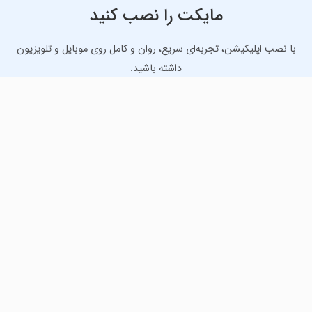
مایکت را نصب کنید
با نصب اپلیکیشن، تجربه‌ای سریع، روان و کامل روی موبایل و تلویزیون
داشته باشید.
دانلود نسخه موبایل
دانلود نسخه تلویزیون TV
لذت دانلود جدیدترین بازی‌ها و بهترین برنامه‌های اندروید از
مایکت!
دانلود جدیدترین بازی‌های اندروید برای اوقات فراغت و دریافت
بهترین برنامه‌های کاربردی برای انجام انواع فعالیت‌های روزانه. لینک