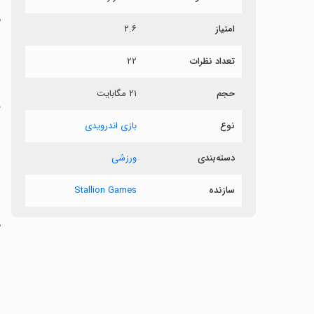
م
امتیاز
۲.۶
ب
تعداد نظرات
۲۲
حجم
۲۱ مگابایت
د
ب
نوع
بازی اندرویدی
دسته‌بندی
ورزشی
‏
سازنده
Stallion Games
ا
‏