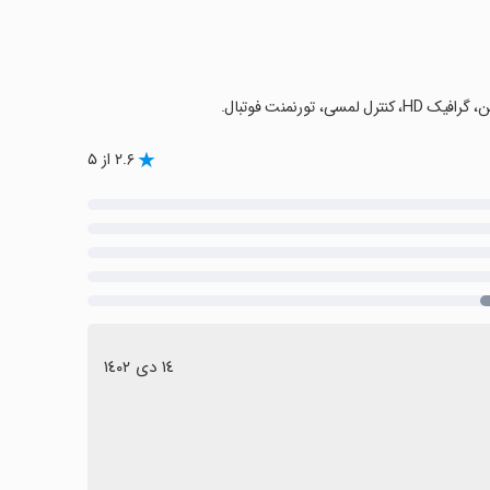
ورنمنت فوتبال.
۲.۶ از ۵
١٤ دی ١٤٠٢