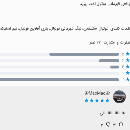
اقعی قهرمانی فوتبال لذت ببرید.
کلمات کلیدی: فوتبال استیکمن، لیگ قهرمانی فوتبال، بازی آفلاین فوتبال، تیم استیکمن، گرافیک HD، کنترل لمسی، ت
ظرات و امتیازها
۲۲ نظر
۵
۴
۳
۲
۱
🦋MaoMao🦋
★★★★★
عالللللللللللللللللی
۲
۳