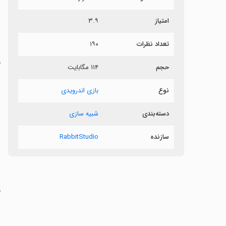
امتیاز
۳.۹
ز
تعداد نظرات
۱۹۰
ا
م
حجم
۱۱۴ مگابایت
س
نوع
بازی اندرویدی
دسته‌بندی
شبیه سازی
‏
سازنده
RabbitStudio
ب
‏
س