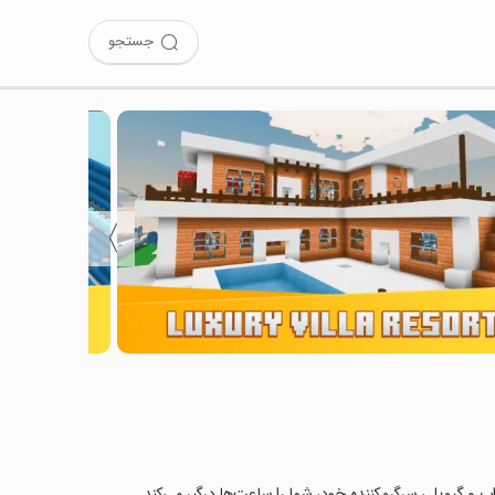
جستجو
〉