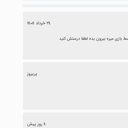
٢٤ خرداد ١٤٠٥
ط بازی میره بیرون بده لطفا درستش کنید
پریروز
٤ روز پیش