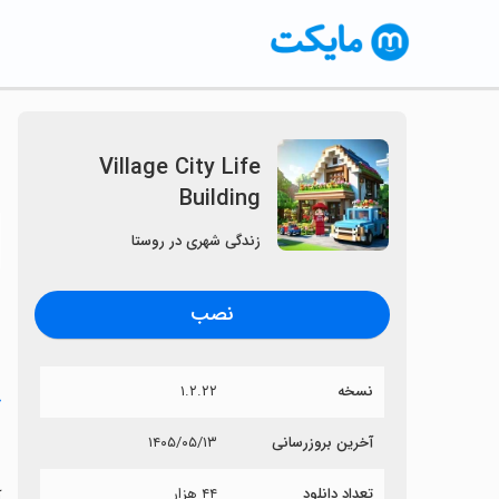
Village City Life
Building
〈
زندگی شهری در روستا
نصب
نسخه
۱.۲.۲۲
خ
g
آخرین بروزرسانی
۱۴۰۵/۰۵/۱۳
تعداد دانلود
۴۴ هزار
آی