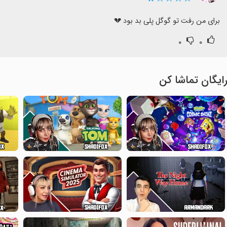
برای من رفت تو گوگل پلی بد بود 💔
۰
۰
ایگان تماشا کن