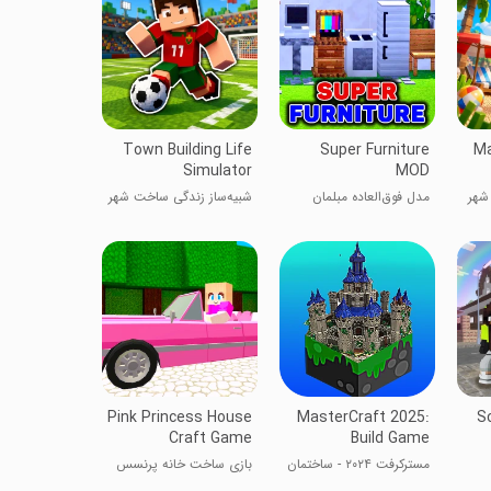
Town Building Life
Super Furniture
Ma
Simulator
MOD
شهر
مدل فوق‌العاده مبلمان
شبیه‌ساز زندگی ساخت شهر
Pink Princess House
MasterCraft 2025:
Sc
Craft Game
Build Game
مسترکرفت ۲۰۲۴ - ساختمان
بازی ساخت خانه پرنسس
سازی
صورتی