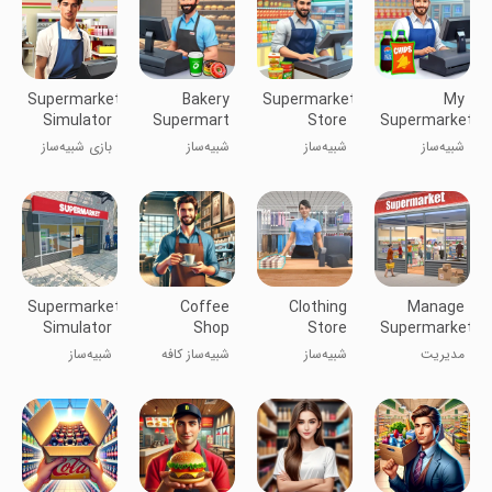
Supermarket
Bakery
Supermarket
My
Simulator
Supermart
Store
Supermarket
Game 3D
Simulator
Simulator
Simulator
شبیه‌ساز
شبیه‌ساز
شبیه‌ساز
بازی شبیه‌ساز
24
3D®
سوپرمارکت من
فروشگاه
سوپرمارکت
سوپرمارکت ۳D
۳D
سوپرمارکت ۲۴
نانوایی
Supermarket
Coffee
Clothing
Manage
Simulator
Shop
Store
Supermarket
Simulator
Simulator
Simulator
مدیریت
شبیه‌ساز
شبیه‌ساز کافه
شبیه‌ساز
3D Cafe
شبیه‌ساز
فروشگاه لباس
۳D کافی شاپ
سوپرمارکت
سوپرمارکت