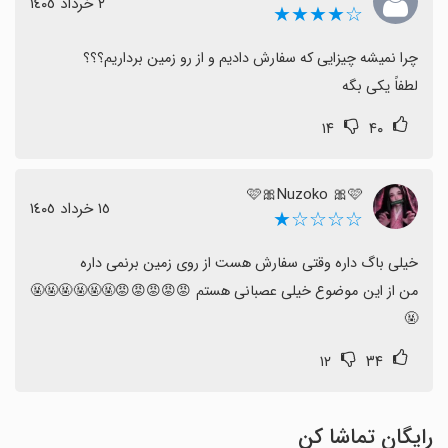
٢ خرداد ١٤٠٥
☆★★★★
لطفاً یکی بگه
۱۴
۴۰
🩷🎀Nuzoko 🎀🩷
١٥ خرداد ١٤٠٥
☆☆☆☆★
من از این موضوع خیلی عصبانی هستم 😡😡😡😡😡🤬🤬🤬🤬🤬🤬
🤬
۱۲
۳۴
رایگان تماشا کن