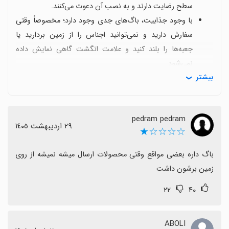
سطح رضایت دارند و به نصب آن دعوت می‌کنند.
با وجود جذابیت، باگ‌های جدی وجود دارد؛ مخصوصاً وقتی
سفارش دارید و نمی‌توانید اجناس را از زمین بردارید یا
جعبه‌ها را بلند کنید و علامت انگشت گاهی نمایش داده
نمی‌شود.
بیشتر
این مشکلات به نظر موقتی می‌رسند و انتظار می‌رود در
به‌روزرسانی‌های آینده رفع شوند.
با وجود این مسائل، بازخورد اکثر کاربران مثبت است و برخی
pedram pedram
از تجربه‌شان رضایت کامل دارند و همچنان به نصب توصیه
٢٩ اردیبهشت ١٤٠٥
☆☆☆☆★
می‌کنند.
اگر دنبال تجربه‌ای سرگرم‌کننده با امکان پیشرفت هستید و
باگ داره بعضی مواقع وقتی محصولات ارسال میشه نمیشه از روی 
می‌توانید با باگ‌های موقتی کنار بیایید، این بازی گزینه
زمین برشون داشت
مناسبی است.
۲۲
۴۰
ABOLI