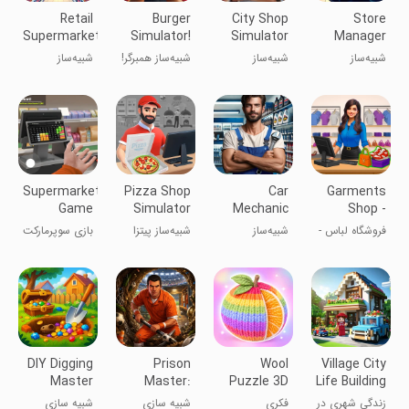
Retail
Burger
City Shop
Store
Supermarket
Simulator!
Simulator
Manager
Simulator
Simulator
شبیه‌ساز
شبیه‌ساز
شبیه‌ساز همبرگر!
شبیه‌ساز
3D
مدیریت
فروشگاه شهری
سوپرمارکت
سوپرمارکت
خرده‌فروشی
Supermarket
Pizza Shop
Car
Garments
Game
Simulator
Mechanic
Shop -
Shopping
3D
Shop
Simulator
فروشگاه لباس -
شبیه‌ساز
شبیه‌ساز پیتزا
بازی سوپرمارکت
Game
Simulator
Game
بازی شبیه‌سازی
تعمیرگاه ماشین
۳D
- بازی خرید
3D
۳D
DIY Digging
Prison
Wool
Village City
Master
Master:
Puzzle 3D
Life Building
Escape
زندگی شهری در
فکری
شبیه سازی
شبیه سازی