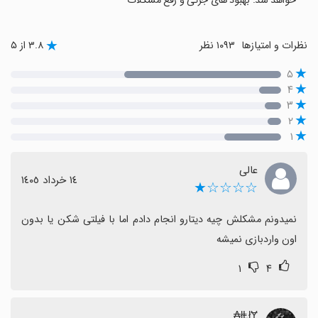
خواهد شد. بهبود های جزئی و رفع مشکلات
نظرات و امتیازها
۱۰۹۳ نظر
۳.۸ از ۵
۵
۴
۳
۲
۱
عالی
١٤ خرداد ١٤٠٥
☆☆☆☆★
نمیدونم مشکلش چیه دیتارو انجام دادم اما با فیلتی شکن یا بدون 
اون واردبازی نمیشه
۱
۴
łⱠłɎ₳