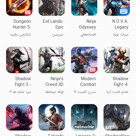
Dungeon
Evil Lands:
Ninja
N.O.V.A.
Hunter 5:
Epic
Odyssey
Legacy
Action RPG
MMORPG
Assassin
میراث نووا
افسانه‌های
سرزمین
شکارچی مقبره
online
Saga II
نینجا: قسمت
شیاطین
۵
دوم
Shadow
Ninja’s
Modern
Shadow
Fight 3 -
Creed:3D
Combat
Fight 4:
RPG
Shooting
Versus:
Arena
شادو فایت آرنا
مدرن کامبت 6
فرقه نینجاها
نبرد سایه ها ۳
fighting
Game
New Online
Multiplayer
FPS