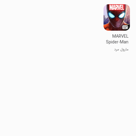
نوبتی
اکشن
MARVEL
Spider-Man
Unlimited
مارول مرد
عنکبوتی