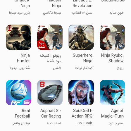
Shadow
Takashi
Lineage 2:
Shadowblood
Ninja
Ninja
Revolution
Fighting 3D
Samurai
خون سایه
نسل ۲: انقلاب
نینجا تاکاشی
بازی نبرد نینجا
Game
Game
سایه ۳D
Ninja Ryuko:
Superhero
ریوکو | نسخه
Ninja
Shadow
Ninja
مود شده
Hunter
Samurai
Archery
Ninja Game
ریوکو
کماندار نینجا
اکشن
شکارچی نینجا:
Assassins
Kungfu
ابرقهرمان
قاتلان سامورایی
Real
Asphalt 8 -
SoulCraft:
Age of
Football
Car Racing
Action RPG
Magic: Turn
Game
Based RPG
عصر جادو:
SoulCraft:
آسفالت ۸
فوتبال واقعی
نقش‌آفرینی
نقش‌آفرینی