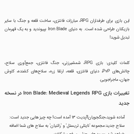
‏این بازی برای طرفداران RPG، مبارزات فانتزی، ساخت قلعه و جنگ با سایر
بازیکنان طراحی شده است. به دنیای Iron Blade بپیوندید و به یک قهرمان
تبدیل شوید!
‏کلمات کلیدی: بازی RPG، شمشیرزنی، جنگ فانتزی، جمع‌آوری سلاح،
چالش‌های PvP، دنیای فانتزی، قلعه، ارتقا زره، سلاح‌های کشنده، کاوش
جهان، ماجراجویی.
تغییرات بازی Iron Blade: Medieval Legends RPG در نسخه
جدید
آماده شوید،جنگجویان!آپدیت ۱۳ آمده است! چه چیز هایی جدید است:
سلاح جدید:مجموعه 'نایتلی تریستل' و 'راتنیان' به سلاح های شما اضافه