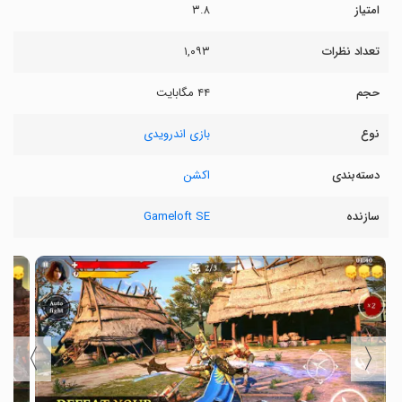
امتیاز
۳.۸
تعداد نظرات
۱,۰۹۳
حجم
۴۴ مگابایت
نوع
بازی اندرویدی
دسته‌بندی
اکشن
سازنده
Gameloft SE
〉
〈