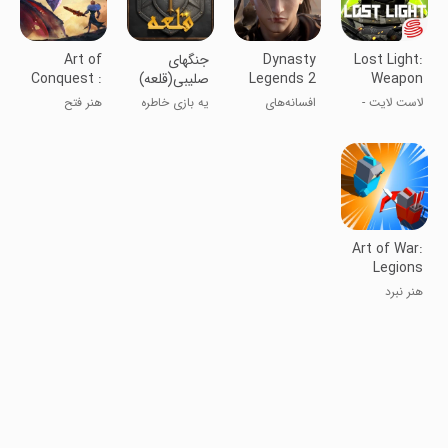
Lost Light:
Dynasty
‏‏‏جنگهای
Art of
Weapon
Legends 2
صلیبی(قلعه)
Conquest :
Airships
Skin Treat
لاست لایت -
افسانه‌های
یه بازی خاطره
هنر فتح
نور گمشده
دودمانی ۲
انگیز
Art of War:
Legions
هنر نبرد