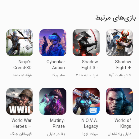
بازی‌های مرتبط
Ninja’s
Cyberika:
Shadow
Shadow
Creed:3D
Action
Fight 3 -
Fight 4:
Shooting
Cyberpunk
RPG
Arena
شادو فایت آرنا
نبرد سایه ها ۳
سایبریکا
فرقه نینجاها
Game
RPG
fighting
World War
Mutiny:
N.O.V.A.
World of
Heroes —
Pirate
Legacy
Kings
WW2 PvP
Survival
دنیای پادشاهان
میراث نووا
بقا در دنیای
قهرمانان جنگ
FPS
RPG