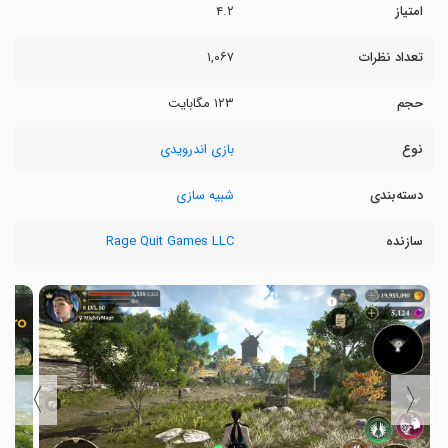
امتیاز
۴.۲
تعداد نظرات
۱,۰۶۷
حجم
۱۲۳ مگابایت
نوع
بازی اندرویدی
دسته‌بندی
شبیه سازی
سازنده
Rage Quit Games LLC
〉
〈