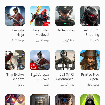
دزدان دریایی
جهانی
Takashi
Iron Blade:
Delta Force
Evolution 2:
Ninja
Medieval
Shooting
Samurai
Legends
games
تکامل ۲
دلتا فورس
تیغه آهنین:
نینجا تاکاشی
Game
RPG
افسانه‌های
قرون وسطی
RPG
Pirates Flag
Call Of IGI
نینجا تاکاشی |
Ninja Ryuko:
－Open-
Commando:
نسخه مود
Shadow
world RPG
Mob Duty
شده
Ninja Game
پرچم دزدان -
ندای کماندو
اکشن
ریوکو
RPG دنیای آزاد
ای‌جی‌آی:
وظیفه مافیا