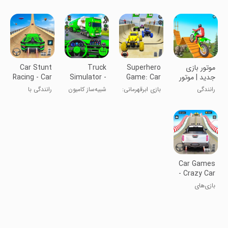
اکستریم
خودرو: بازی‌های
دوچرخه
GT ۳ بعدی:
آفلاین اتومبیل
رانندگی با
خودرو
موتور بازی
Superhero
Truck
Car Stunt
جدید | موتور
Game: Car
Simulator -
Racing - Car
کراس
Stunt
Truck
Games
رانندگی
بازی ابرقهرمانی:
شبیه‌ساز کامیون
رانندگی با
Games
Game
بازی حرکات
حرکات نمایشی
ماشین
خودرو -
بازی‌های
اتومبیل
Car Games
- Crazy Car
Stunts
بازی‌های
ماشینی - حرکات
فوق‌العاده
خودرو