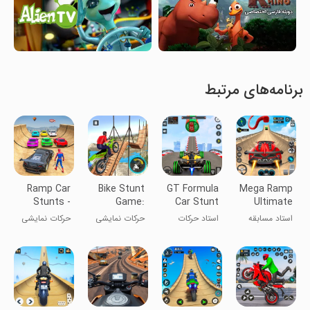
برنامه‌های مرتبط
Ramp Car
Bike Stunt
GT Formula
Mega Ramp
Stunts -
Game:
Car Stunt
Ultimate
Car Games
Tricks
Master 3D
Racing
استاد مسابقه
استاد حرکات
حرکات نمایشی
حرکات نمایشی
Master
ماشین فرمول
با موتور کراس
ماشین -
GT ۳D
بازی‌های
ماشینی