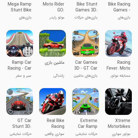
Mega Ramp
Moto Rider
Bike Stunt
Bike Racing
Stunt Bike
GO:
Games 3D:
Games -
Games 3D
Highway
Bike Game
Bike Game
بازی‌های
بازی‌های حرکات
موتو رایدر
بازی‌های
Traffic
مسابقه‌ای
دوچرخه ۳D:
موتورسیکلت
موتور- بازی
بازی دوچرخه
حرکات نمایشی
موتور
بر روی رمپ مگا
۳D
Racing
Car Games
‏ماشین بازی
Ramp Car
Racing - Car
3D - GT Car
Fever: Moto
Games
Stunts
مسابقه موتور
بازی‌های ماشین
رانندگی
سیر و سفر
سواری
۳D - حرکات
نمایشی GT
GT Car
Real Bike
Extreme
Xtreme
Stunt 3D:
Racing
Car Ramp
Motorbikes
Car Driving
Stunts 3D
موتور سواری
حرکات نمایشی
سواری واقعی
حرکات نمایشی