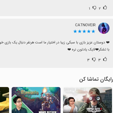
۱
۲
CATNOVEIR
★★★★★
با تشکر❤️لایک یادتون نره ❤️
۳
۳
ایگان تماشا کن