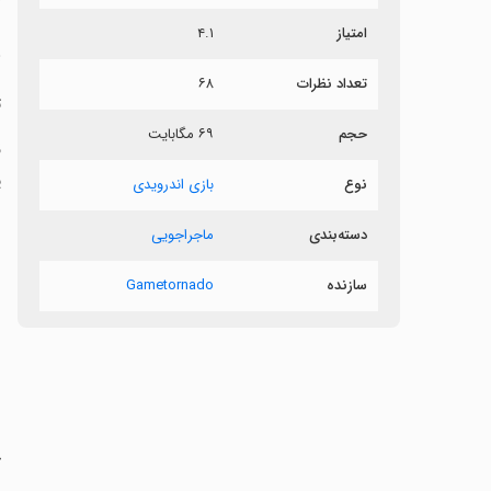
امتیاز
۴.۱
ز
تعداد نظرات
۶۸
ت
حجم
۶۹ مگابایت
‏
پ
نوع
بازی اندرویدی
دسته‌بندی
ماجراجویی
سازنده
Gametornado
‏