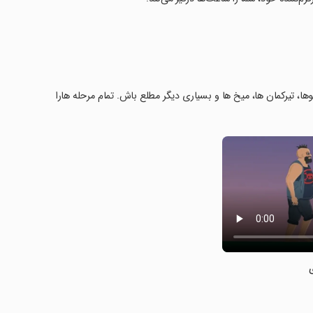
ا، تیرکمان ها، میخ ها و بسیاری دیگر مطلع باش. تمام مرحله هارا