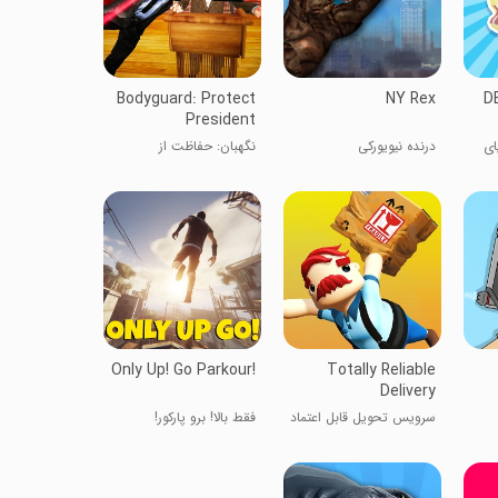
Bodyguard: Protect
NY Rex
D
President
D: دنیای
درنده نیویورکی
نگهبان: حفاظت از
رئیس‌جمهور
Only Up! Go Parkour!
Totally Reliable
Delivery
سرویس تحویل قابل اعتماد
فقط بالا! برو پارکور!