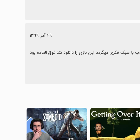
٢٩ آذر ١٣٩٩
❤️ دوستان عزیز بازی با سبکی زیبا در اختیار ما است هرنفر دنبال یک بازی خوب با سبک فکری میگردد این بازی را دانلود کند فوق العاده بود 