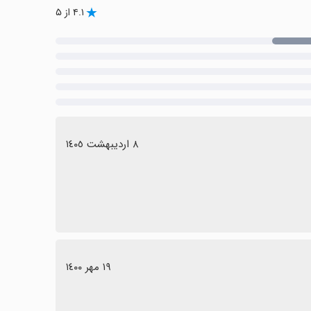
۴.۱ از ۵
٨ اردیبهشت ١٤٠٥
١٩ مهر ١٤٠٠