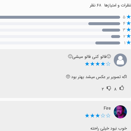
ظرات و امتیازها
۶۸ نظر
۵
۴
۳
۲
۱
🙂فالو کنی فالو میشی🙂
☆★★★★
اگه تصویر بر عکس میشد بهتر بود 🥺
۲
۸
Fire
☆☆★★★
خوب نبود خیلی راحته