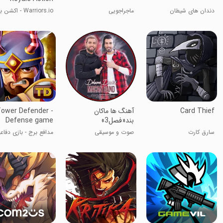
دندان های شیطان
ماجراجویی
Warriors.io - اکشن
رویال
Card Thief
آهنگ ها ماکان
ower Defender -
بند«فصل3»
Defense game
سارق کارت
صوت و موسیقی
مدافع برج - بازی دفاع