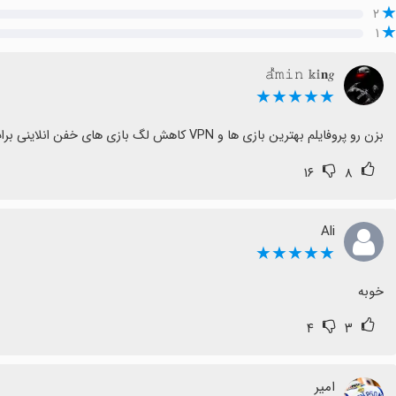
۲
۱
𝚊ᷢ𝚖𝚒𝚗 𝕜𝕚𝐧𝑔
★★★★★
بزن رو پروفایلم بهترین بازی ها و VPN کاهش لگ بازی های خفن انلاینی برات گذاشتم بدو تا شخصی نکردم🎆✨🎉
۱۶
۸
Ali
★★★★★
خوبه
۴
۳
امیر