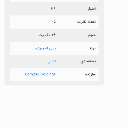
امتیاز
۴.۶
®
تعداد نظرات
۲۵
حجم
۴۶ مگابایت
خ
نوع
بازی اندرویدی
و
د
دسته‌بندی
تفننی
سازنده
Com2uS Holdings