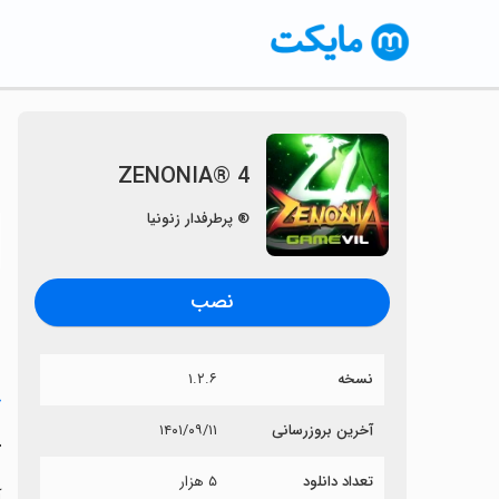
ZENONIA® 4
® پرطرفدار زنونیا
〈
نصب
نسخه
۱.۲.۶
خ
آخرین بروزرسانی
۱۴۰۱/۰۹/۱۱
4
تعداد دانلود
۵ هزار
آی