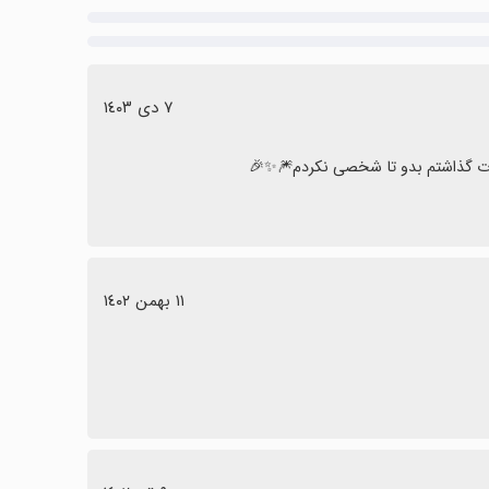
٧ دی ١٤٠٣
١١ بهمن ١٤٠٢