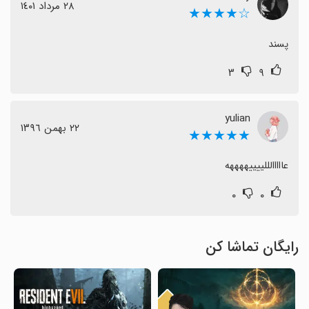
٢٨ مرداد ١٤٠١
☆★★★★
پسند
۳
۹
yulian
٢٢ بهمن ١٣٩٦
★★★★★
عااااالللییییههههه
۰
۰
رایگان تماشا کن