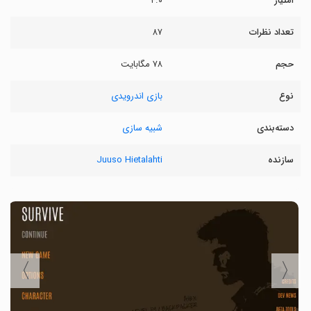
امتیاز
۴.۰
تعداد نظرات
۸۷
حجم
۷۸ مگابایت
نوع
بازی اندرویدی
دسته‌بندی
شبیه سازی
سازنده
Juuso Hietalahti
〉
〈