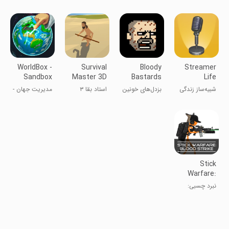
تخت: دفاع و
چندنفره
بر زمین
پاک‌سازی
WorldBox -
Survival
Bloody
Streamer
Sandbox
Master 3D
Bastards
Life
Simulator
Simulator
شبیه‌ساز زندگی
بزدل‌های خونین
استاد بقا ۳
مدیریت جهان -
3D
استریمر ۳D
بعدی
شبیه ساز خدا
Stick
Warfare:
Blood Strike
نبرد چسبی:
ضربه خونین