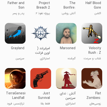
Father and
Project
The
Half Blood
Son
Breach 2
Bonfire:
Gore
CO-OP CQB
Forsaken
Combat
اکشن
آتش روشن:
پروژه نفوذ ۲:
پدر و پسر
FPS
Lands
PvP
سرزمین‌های
حالت همکاری
رهاشده
CQB FPS
Velocity
Marooned
‏امپایرلند (
Grayland
Rush : Z
اوپن فرانت
موبایل)
شتاب و سرعت:
گم‌شده
استراتژی
سرزمین
Z
خاکستری
Flat
آتش : ندای
Just
TerraGenesis:
Zombies:
سرزمین
Survival
Landfall
Defense&Clean
موعود
Multiplayer
زومبی‌های
استراتژی
فقط بقا:
تراژنسس: فرود