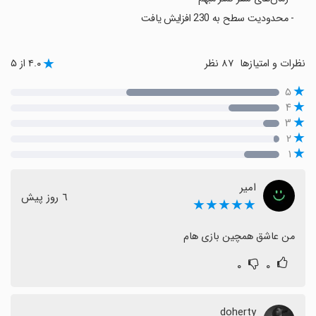
- محدودیت سطح به 230 افزایش یافت
نظرات و امتیازها
۸۷ نظر
۴.۰ از ۵
۵
۴
۳
۲
۱
امیر
٦ روز پیش
★★★★★
من عاشق همچین بازی هام
۰
۰
doherty