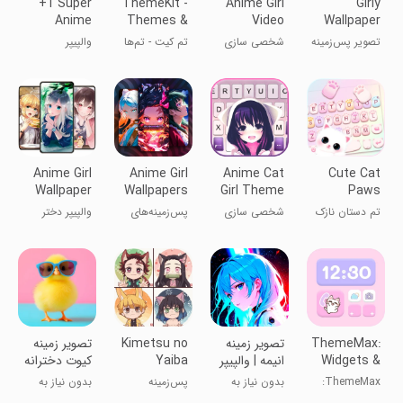
+1 Super
ThemeKit -
Anime Girl
Girly
Anime
Themes &
Video
Wallpaper
Wallpaper
Widgets
Wallpaper
تصویر پس‌زمینه
شخصی سازی
تم کیت - تم‌ها
والپیپر
دخترانه
و ویجت‌ها
فوق‌العاده انیمه
+1
Anime Girl
Anime Girl
Anime Cat
Cute Cat
Wallpaper
Wallpapers
Girl Theme
Paws
- 4K HD
Theme
تم دستان نازک
شخصی سازی
پس‌زمینه‌های
والپیپر دختر
گربه
دختر انیمه‌ای
انیمه
ThemeMax:
‏تصویر زمینه
Kimetsu no
‏تصویر زمینه
Widgets &
انیمه | والپیپر
Yaiba
کیوت دخترانه
Wallpaper
Wallpapers
ThemeMax:
بدون نیاز به
پس‌زمینه
بدون نیاز به
HD
ویجت‌ها و
اینترنت
کیموتسو نو یایبا
اینترنت