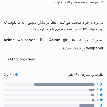
تصاویر پس زمینه انیمه در آنجا ، بگویید.
‏در مورد بازخورد صحبت می کنیم ، لطفاً در بخش بررسی ، به ما بگویید که
درباره برنامه hd تصویر زمینه انیمیشن ما چه فکر می کنید.
تغییرات برنامه 🔥 Anime wallpaper HD | Anime girl
wallpaper در نسخه جدید
● Minor bugs fixed
نظرات و امتیازها
۲۹۰ نظر
۴.۰ از ۵
۵
۴
۳
۲
۱