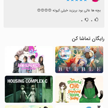
بچه ها عالی بود بریزید خیلی کیوته 😍😍😍😍
۰
۰
رایگان تماشا کن