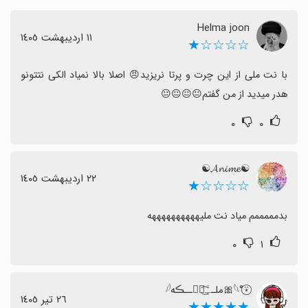
Helma joon
١١ اردیبهشت ١٤٠٥
☆☆☆☆★
با نت ملی از این چرت و پرتا نریزید😠 اصلا بالا نمیاد الکی نتتونو 
هدر میدید از من گفتم😐😐😐😐
۰
۰
☯︎𝓐𝓷𝓲𝓶𝓮☯︎
٢٢ اردیبهشت ١٤٠٥
☆☆☆☆★
بدمممممم میاد نت ملیههههههههههه
۰
۱
𓆩°⍣⃝🎀ملــْٖٖٓ͜͡ूٌــڪه𓆪
٢٦ تیر ١٤٠٥
★★★★★