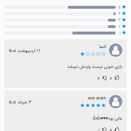
۵
۴
۳
۲
۱
السا
١٦ اردیبهشت ١٤٠٥
☆☆☆☆★
بازی خوبی نیست واردش نمیشد
۶
۶
ava aram
٣ خرداد ١٤٠٥
★★★★★
عالی بود♥️♥️♥️👍👍
۱
۹