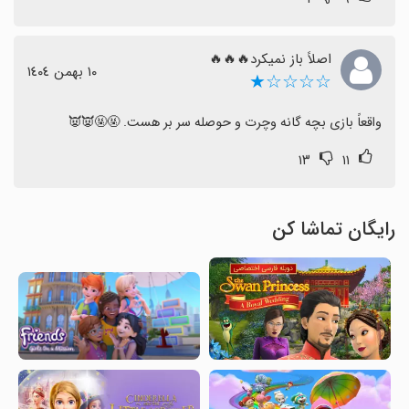
اصلاً باز نمیکرد🔥🔥🔥
١٠ بهمن ١٤٠٤
☆☆☆☆★
واقعاً بازی بچه گانه وچرت و حوصله سر بر هست. 🤬🤬👿👿
۱۳
۱۱
رایگان تماشا کن