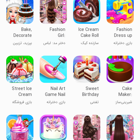
Bake,
Fashion
Ice Cream
Fashion
Decorate
Girl:
Cake Roll
Dress up
and Serve
Dressup &
Maker
girls games
بازی دخترانه
سازنده کیک
دختر مد: لباس
بپزید، تزیین
Cakes
Hair
خیاطی لباس
بستنی رول
و مدل مو
کنید و کیک‌ها را
سرو کنید
Street Ice
Nail Art
Sweet
Cake
Cream
Game Nail
Birthday
Maker:
Shop Game
Salon
Cake Maker
Cooking
شیرینی‌ساز:
تفننی
بازی دخترانه
بازی فروشگاه
Games
Cake
بازی‌های درست
مانیکور ناخن
بستنی خیابانی
Games
کردن کیک