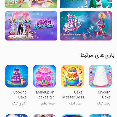
بازی‌های مرتبط
Cooking
Makeup kit
Cake
Unicorn
Cake
cakes girl
Master:Dessert
Cake
Bakery
games
Maker
Cooking
پخت کیک
استاد کیک:
جعبه لوازم
آشپزی کیک
Store: Sta
Game
یونیHorn
بازی سازنده
آرایش کیک
فروشگاه
دسر
دخترانه
نانوایی: استا