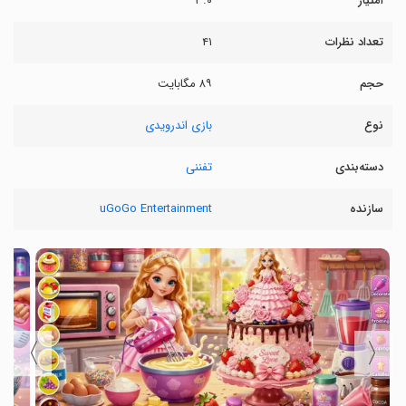
امتیاز
۳.۰
تعداد نظرات
۴۱
حجم
۸۹ مگابایت
نوع
بازی اندرویدی
دسته‌بندی
تفننی
سازنده
uGoGo Entertainment
〉
〈