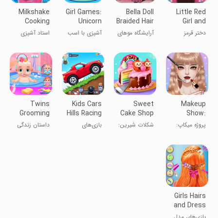
Milkshake
Girl Games:
Bella Doll
Little Red
Cooking
Unicorn
Braided Hair
Girl and
Master
Cooking
Salon
Wolfy
دختر قرمز
آرایشگاه موهای
آشپزی با اسب
استاد آشپزی
کوچک و گرگ
بافته عروسک
تک‌شاخ
میلک‌شیک
بلا
Twins
Kids Cars
Sweet
Makeup
Grooming
Hills Racing
Cake Shop
Show:
Care Life
games
2: Baking
Makeover
پروژه میکاپ:
شکلات شیرین:
بازی‌های
داستان زندگی
Story
Game
Salon
بازی‌های تغییر
بازی پخت کیک
مسابقه‌ای
مراقبت از
چهره
۲
ماشین بچه‌ها
دوقلوها
بر روی تپه‌ها
Girls Hairs
and Dress
Up Games
بازی‌های مدل