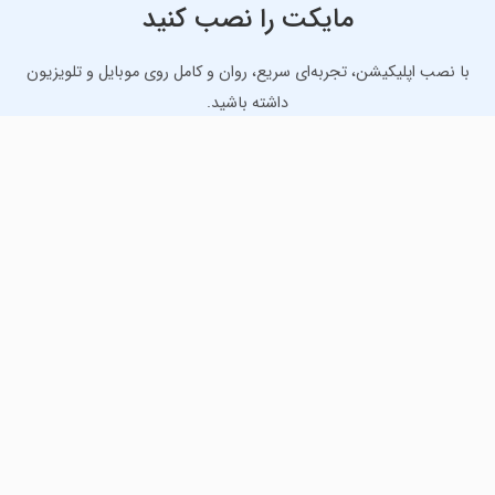
مایکت را نصب کنید
با نصب اپلیکیشن، تجربه‌ای سریع، روان و کامل روی موبایل و تلویزیون
داشته باشید.
دانلود نسخه موبایل
دانلود نسخه تلویزیون TV
لذت دانلود جدیدترین بازی‌ها و بهترین برنامه‌های اندروید از
مایکت!
دانلود جدیدترین بازی‌های اندروید برای اوقات فراغت و دریافت
بهترین برنامه‌های کاربردی برای انجام انواع فعالیت‌های روزانه. لینک