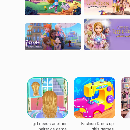
girl needs another
Fashion Dress up
hairstyle game
girls games