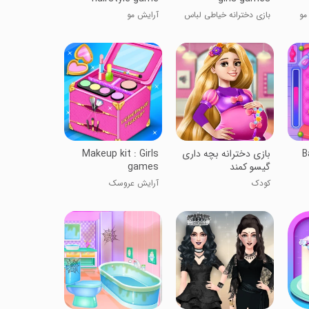
مو
بازی دخترانه خیاطی لباس
آرایش مو
B
‏بازی دخترانه بچه داری
Makeup kit : Girls
گیسو کمند
games
کودک
آرایش عروسک