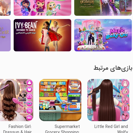
بازی‌های مرتبط
Fashion Girl:
Supermarket
Little Red Girl and
Dressup & Hair
Grocery Shopping:
Wolfy