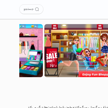
جستجو
〉