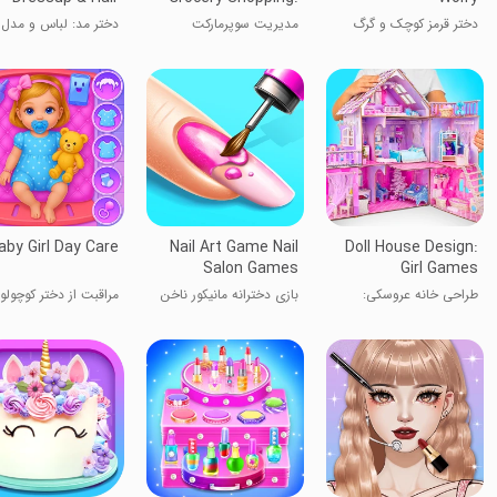
Mall Girl Games
دختر قرمز کوچک و گرگ
مدیریت سوپرمارکت
دختر مد: لباس و مدل 
aby Girl Day Care
Nail Art Game Nail
Doll House Design:
Salon Games
Girl Games
طراحی خانه عروسکی:
بازی دخترانه مانیکور ناخن
مراقبت از دختر کوچولو
بازی‌های دخترانه