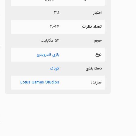
امتیاز
۳.۱
د
تعداد نظرات
۲,۰۶۴
ب
ن
حجم
۵۲ مگابایت
ی
نوع
بازی اندرویدی
دسته‌بندی
کودک
‏
ا
سازنده
Lotus Games Studios
ر
‏
د