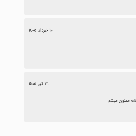
١٠ خرداد ١٤٠٥
٣١ تیر ١٤٠٥
شه ممنون میشم