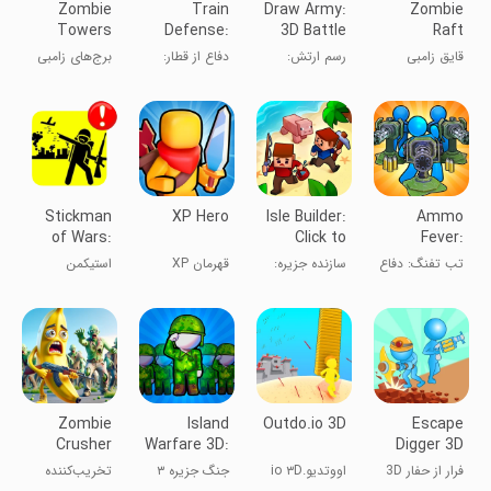
Zombie
Train
Draw Army:
Zombie
Towers
Defense:
3D Battle
Raft
Zombie
Simulator
قایق زامبی
رسم ارتش:
دفاع از قطار:
برج‌های زامبی
Game
شبیه‌ساز نبرد
بازی زامبی
۳D
Stickman
XP Hero
Isle Builder:
Ammo
of Wars:
Click to
Fever:
RPG
Survive
Tower Gun
تب تفنگ: دفاع
سازنده جزیره:
قهرمان XP
استیکمن
Shooters
Defense
از برج
کلیک کن تا
جنگ‌ها:
زنده بمانی
تیراندازهای
آرپی‌جی
Zombie
Island
Outdo.io 3D
Escape
Crusher
Warfare 3D:
Digger 3D
Guns' Land
فرار از حفار 3D
اووتدیو.io ۳D
جنگ جزیره ۳
تخریب‌کننده