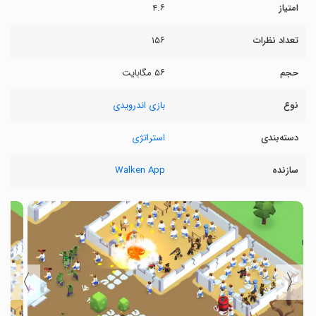
امتیاز
۴.۶
تعداد نظرات
۱۵۶
حجم
۵۶ مگابایت
نوع
بازی اندرویدی
دسته‌بندی
استراتژی
سازنده
Walken App
〉
〈