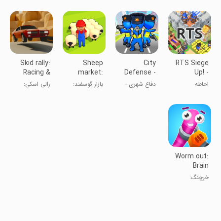
بعدی: سرزمین
زامبی
اسلحه‌ها
Skid rally:
Sheep
City
RTS Siege
Racing &
market:
Defense -
Up! -
drifting
Grow
Police
Medieval
احاطه
دفاع شهری -
بازار گوسفند:
رالی اسکی:
games with
animals
Games!
War
بازی‌های
پرورش حیوانات
مسابقه و
no limit
پلیسی!
دریفت بدون
محدودیت
Worm out:
Brain
teaser
خرچنگ:
games
بازی‌های
معمایی