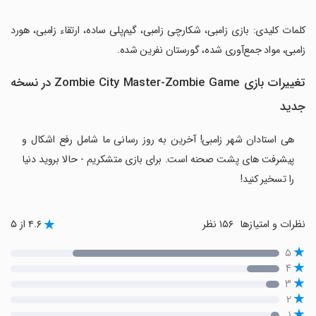
‏کلمات کلیدی: بازی زامبی، شکارچی زامبی، گیم‌پلی ساده، ارتقاء زامبی، هورد
زامبی، مواد جمع‌آوری شده، گورستان نفرین شده.
تغییرات بازی Zombie City Master-Zombie Game در نسخه
جدید
هی استادان شهر زامبی! آخرین به روز رسانی ما شامل رفع اشکال و
پیشرفت های پشت صحنه است. برای بازی متشکریم - حالا بروید دنیا
را تسخیر کنید!
نظرات و امتیازها
۱۵۶ نظر
۴.۶ از ۵
۵
۴
۳
۲
۱