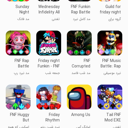
Sunday
Wednesday
FNF Funkin
Guild for
Night
Infidelity All
Rap Battle
friday night
Funkin FNF
Mod
Full Mod
funkin fnf
گروه برای
مد کامل نبرد
تفننی
مد فانک
Mod
بازی‌های شب
رپ Funkin
شب‌های
جمعه فینکین
FNF
یکشنبه
FNF
FNF Rap
Friday night
FNF
FNF Music
Battle
Funkin - FNF
Corrupted
Battle: Rap
Funkin Beat
Mod
Night Pibby
Full Mod
نبرد موسیقی
مد شب فاسد
جمعه شب
مد نبرد رپ
Mod
Mod
FNF: مد کامل
Pibby FNF
فانکین - مد
FNF Funkin
رپ
FNF
Beat
FNF Huggy
Friday
Among Us
Tail FNF
But
Rhythm
Mod EXE
Everyone
Night Battle
تفننی
امانگ آس
نبرد شب ریتم
اسکینی که همه