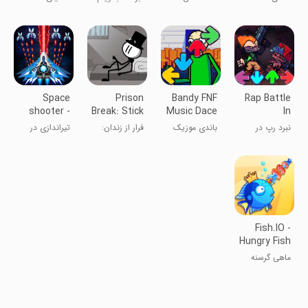
Sings
HD
جمعه HD
در آن می‌خوانند
Space
Prison
Bandy FNF
Rap Battle
shooter -
Break: Stick
Music Dace
In
Galaxy
Story
Bambi Mod
Corruption
نبرد رپ در
باندی موزیک
فرار از زندان:
تیراندازی در
attack
FNF
فساد FNF
دنس بامبی
ماجراجویی
فضا
فاین اف
استیکمن
Fish.IO -
Hungry Fish
ماهی گرسنه