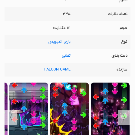
امتیاز
۴.۴
تعداد نظرات
۳۳۵
حجم
۵۱ مگابایت
نوع
بازی اندرویدی
دسته‌بندی
تفننی
سازنده
FALCON GAME
〉
〈