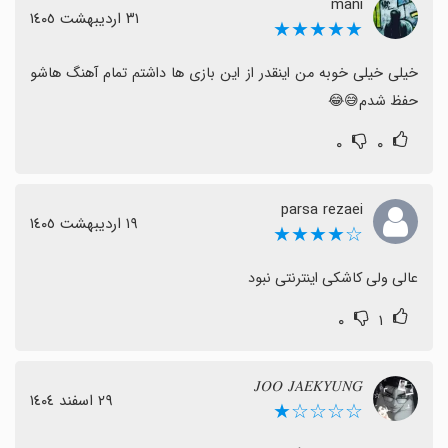
mani
٣١ اردیبهشت ١٤٠٥
★★★★★
خیلی خیلی خوبه من اینقدر از این بازی ها داشتم تمام آهنگ هاشو 
حفظ شدم😅😂
۰
۰
parsa rezaei
١٩ اردیبهشت ١٤٠٥
☆★★★★
عالی ولی کاشکی اینترنتی نبود
۰
۱
𝐽𝑂𝑂 𝐽𝐴𝐸𝐾𝑌𝑈𝑁𝐺
٢٩ اسفند ١٤٠٤
☆☆☆☆★