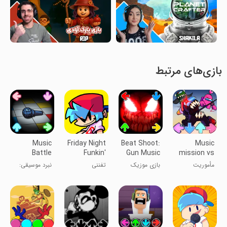
بازی‌های مرتبط
Music
Friday Night
Beat Shoot:
Music
Battle
Funkin'
Gun Music
mission vs
Notes Fight
Game
imposter
مأموریت
بازی موزیک
تفننی
نبرد موسیقی:
V4
موسیقی در
تیراندازی:
جنگ نوت‌ها
مقابل فریبکار
ضربات
V4