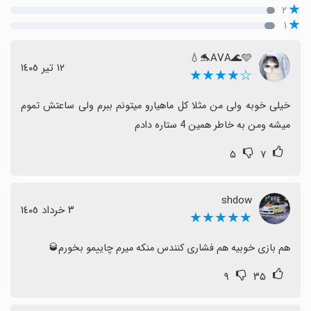
۲
۱
AVA🌊🩵🐬💧
١٢ تیر ١٤٠٥
☆★★★★
خیلی خوبه ولی من مثلا کل ماهیارو میتونم ببرم ولی ساعتش تموم 
میشه ومن به خاطر همین 4 ستاره دادم
۵
۷
shdow
٣ خرداد ١٤٠٥
★★★★★
هم بازی خوبیه هم فشاری کنندس منکه میرم چاییمو بخورم🥃
۹
۳۵