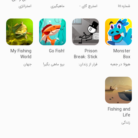
| نسخه مود
شماره.io
استرچ گای -
ماهیگیری
استراتژی
شده
کش آمدن
My Fishing
Go Fish!
Prison
Monster
World
Break: Stick
Box
Story
هیولا در جعبه
فرار از زندان:
برو ماهی بگیر!
جهان
ماجراجویی
ماهی‌گیری من
استیکمن
Fishing and
Life
زندگی
ماهیگیری