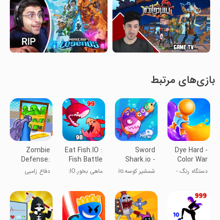
بازی‌های مرتبط
Zombie
Eat Fish.IO :
Sword
Dye Hard -
Defense:
Fish Battle
Shark.io -
Color War
War Z
Hungry
دستگاه رنگ -
شمشیر کوسه.io
ماهی بخور.IO:
دفاع زامبی
Survival
Shark
جنگ رنگ‌ها
- کوسه گرسنه
نبرد ماهی