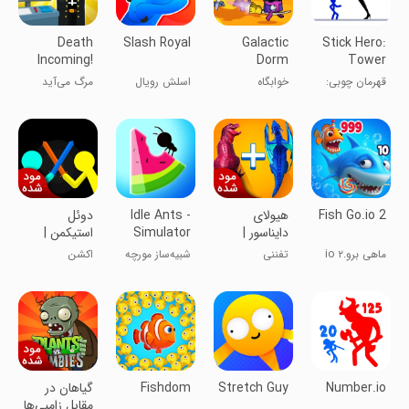
Death
Slash Royal
Galactic
Stick Hero:
Incoming!
Dorm
Tower
Defense
قهرمان چوبی:
خوابگاه
اسلش رویال
مرگ می‌آید
دفاع از برج
کهکشانی
Fish Go.io 2
هیولای
Idle Ants -
دوئل
دایناسور |
Simulator
استیکمن |
نسخه مود
Game
نسخه مود
ماهی برو.io ۲
تفننی
شبیه‌ساز مورچه
اکشن
شده
شده
Number.io
Stretch Guy
Fishdom
گیاهان در
مقابل زامبی‌ها