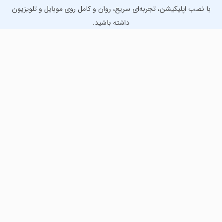
با نصب اپلیکیشن، تجربه‌ای سریع، روان و کامل روی موبایل و تلویزیون
داشته باشید.
دانلود نسخه موبایل
دانلود نسخه تلویزیون TV
لذت دانلود جدیدترین بازی‌ها و بهترین برنامه‌های اندروید از
مایکت!
دانلود جدیدترین بازی‌های اندروید برای اوقات فراغت و دریافت
بهترین برنامه‌های کاربردی برای انجام انواع فعالیت‌های روزانه. لینک
مستقیم، رایگان و سریع، تست شده و امن با نصب خودکار دیتا‍.