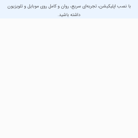
با نصب اپلیکیشن، تجربه‌ای سریع، روان و کامل روی موبایل و تلویزیون
داشته باشید.
دانلود نسخه موبایل
دانلود نسخه تلویزیون TV
لذت دانلود جدیدترین بازی‌ها و بهترین برنامه‌های اندروید از
مایکت!
دانلود جدیدترین بازی‌های اندروید برای اوقات فراغت و دریافت
بهترین برنامه‌های کاربردی برای انجام انواع فعالیت‌های روزانه. لینک
مستقیم، رایگان و سریع، تست شده و امن با نصب خودکار دیتا‍.