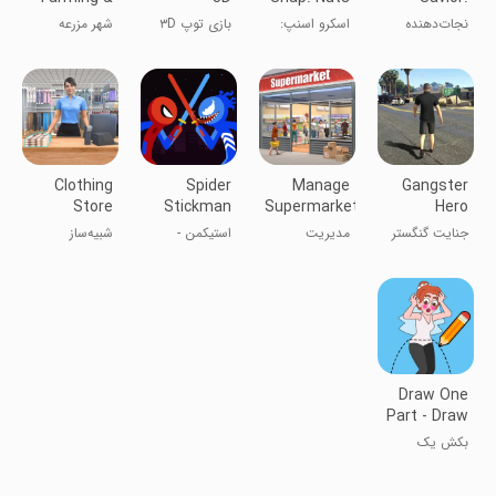
Building
& Bolts
Screw
نجات‌دهنده
اسکرو اسنپ:
بازی توپ ۳D
شهر مزرعه
Jam
Puzzle
خانواده: پازل
شلوغی مهره‌ها
پیچیده
و پیچ‌ها
Clothing
Spider
Manage
Gangster
Store
Stickman
Supermarket
Hero
Simulator
Fight 2 -
Simulator
جنایت گنگستر
مدیریت
استیکمن -
شبیه‌ساز
Supreme
در شهر مافیا
شبیه‌ساز
جنگجوی
فروشگاه لباس
Stickman
سوپرمارکت
عنکبوتی
Warrior
Draw One
Part - Draw
Puzzle ​
بکش یک
Family
بخش - پازل
طراحی