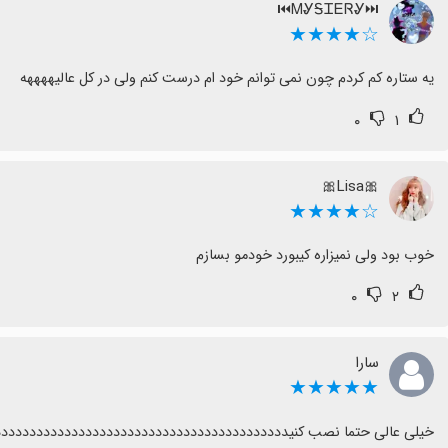
⏭ᎷᎽᎦᏆᎬᏒᎽ⏮
☆★★★★
یه ستاره کم کردم چون نمی توانم خود ام درست کنم ولی در کل عالیههههه
۰
۱
🎀Lisa🎀
☆★★★★
خوب بود ولی نمیزاره کیبورد خودمو بسازم
۰
۲
سارا
★★★★★
خیلی عالی حتما نصب کنیددددددددددددددددددددددددددددددددددددددددد