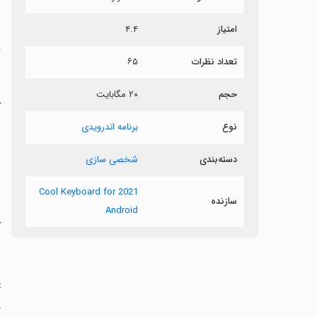
ر
امتیاز
۴.۴
ت
تعداد نظرات
۶۵
ب
حجم
۲۰ مگابایت
ک
ش
نوع
برنامه اندرویدی
دسته‌بندی
شخصی سازی
‏
2021 Cool Keyboard for
سازنده
Android
ک
‏
د