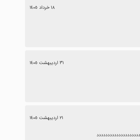
١٨ خرداد ١٤٠٥
٣١ اردیبهشت ١٤٠٥
٢١ اردیبهشت ١٤٠٥
دددددددددددددددددددد