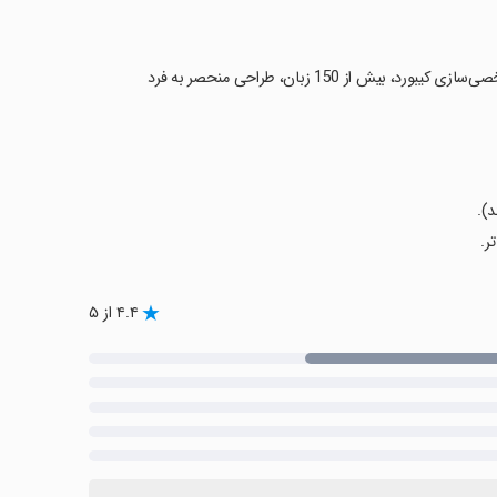
ز 150 زبان، طراحی منحصر به فرد
۴.۴ از ۵