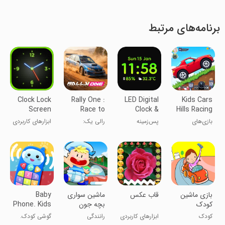
برنامه‌های مرتبط
Clock Lock
Rally One :
LED Digital
Kids Cars
Screen
Race to
Clock &
Hills Racing
glory
Alarm
games
بازی‌های
پس‌زمینه
رالی یک:
ابزارهای کاربردی
مسابقه‌ای
ساعت دیجیتال
مسابقه به سوی
ماشین بچه‌ها
ال‌ئی‌دی
شکوه
بر روی تپه‌ها
بازی ماشین
قاب عکس
‏ماشین سواری
Baby
کودک
بچه جون
Phone. Kids
Game
کودک
ابزارهای کاربردی
رانندگی
گوشی کودک.