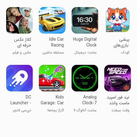
بازی کودکان
پیشی
Huge Digital
Idle Car
کلاژ عکس
:بازی‌های
Clock
Racing
حرفه ای
استعداد
کودک
ساعت دیجیتال
مسابقه ماشین‌
عکس و فیلم
کودکان
بزرگ
سواری بدون
تلاش
نید فور اسپید
Analog
Kids
DC
ماست وانتد
Clock-7
Garage: Car
Launcher -
Android
& truck
Mobile
وقت سبقت
ساعت آنالوگ-۷
گاراژ بچه‌ها:
دی‌سی لانچر
Oreo Sty
games
گرفتنه!
موبایل
بازی‌های ماشین
و کامیون