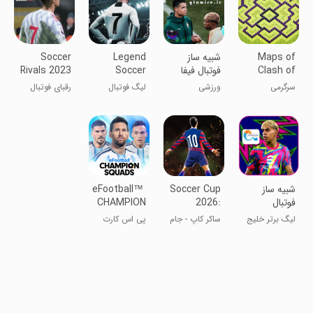
Maps of
‏‏شبیه ساز
Legend
Soccer
Clash of
‏‏‏‏‏‏‏فوتبال فیفا
Soccer
Rivals 2023
League
2026
Clans
سرگرمی
ورزشی
لیگ فوتبال
رقبای فوتبال
2020
افسانه‌ای ۲۰۲۰
2023
‏‏‏‏‏‏‏‏‏‏‏‏‏شبیه ساز
Soccer Cup
eFootball™
فوتبال
2026:
CHAMPION
SQUADS
Football
eFootball™2026
لیگ برتر خلیج
ساکر کاپ - جام
پی اس کارت
Game
فارس
فوتبال 2021
کالکشن
رایگان