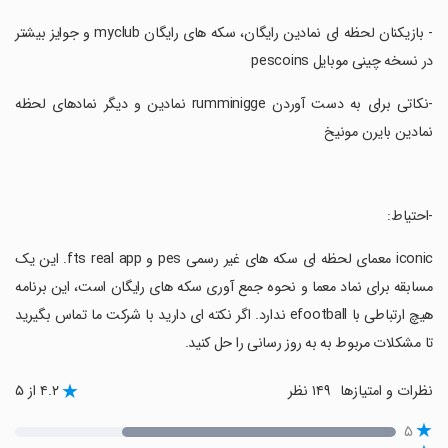
‏- بازیکنان لحظه ای نمادین رایگان، سکه های رایگان myclub و جوایز بیشتر
در نسخه چینی موبایل pescoins
‏-نکاتی برای به دست آوردن rumminigge نمادین و دیگر نمادهای لحظه
نمادین بایرن مونیخ
‏-احتیاط:
‏iconic معمای لحظه ای سکه های غیر رسمی pes و fts real app. این یک
مسابقه برای نماد معما و نحوه جمع آوری سکه های رایگان است، این برنامه
هیچ ارتباطی با efootball ندارد. اگر نکته ای دارید با شرکت ما تماس بگیرید
تا مشکلات مربوط به به روز رسانی را حل کنید.
نظرات و امتیازها
۱۴۹ نظر
۴.۲ از ۵
۵