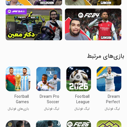
بازی‌های مرتبط
Football
Dream Pro
Football
Dream
Games
Soccer
League
Perfect
2026 Real
League 23
2026
Soccer
لیگ فوتبال
لیگ فوتبال
لیگ فوتبال
بازی‌های فوتبال
Kick
League 24
رویایی کامل ۲۴
2026
رویایی حرفه‌ای
۲۰۲۵: ضربه
۲۳
واقعی