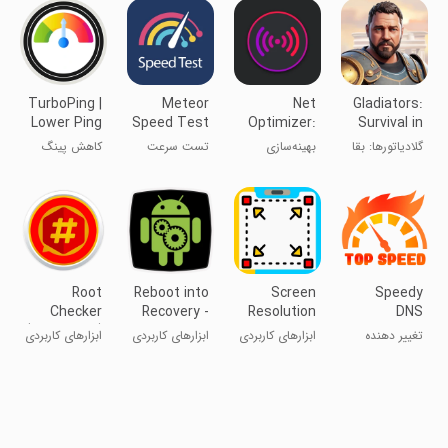
TurboPing |
Meteor
Net
Gladiators:
Lower Ping
Speed Test
Optimizer:
Survival in
- Ad Free
Optimize
Rome
گلادیاتورها: بقا
بهینه‌سازی
تست سرعت
کاهش پینگ
Ping
در رم
اینترنت و بهبود
مترو ۴G، ۵G،
پینگ
WiFi
Root
Reboot into
Screen
Speedy
Checker
Recovery -
Resolution
DNS
(Superuser)
xFast
Changer:
Changer
تغییر دهنده
ابزارهای کاربردی
ابزارهای کاربردی
ابزارهای کاربردی
Display
DNS سریع
Size &
Density