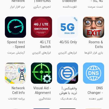
Network
swiftDNS |
Stabilizer
- 5G, 4G
Speed Test
Booster
تغییر دی ان
Utilities
تست سرعت
تقویت‌کننده
تجربه‌ی دیگری
نرم افزار ابزار
اس
3G, 4G, WiFi
پایدارکننده
از بازی کردن
شبکه و پینگ
اتصال
Speed test
4G LTE
4G/5G Only
Rooms &
- Speed
Switch
Exits
Test
Escape
بازی فرار اتاق‌ها
ابزارهای کاربردی
ابزارهای کاربردی
آزمایش سرعت
Master
Room
و خروجی‌ها
- استاد تست
Game
سرعت
DNS
‏‏‏‏‏‏‏‏‏‏‏وانفینکس |
Visual Aid -
Network
Changer -
ترید با هوش
Alignment
Cell Info
Better
مصنوعی
Overlay
Lite & Wifi
تغییر دهنده
یک هدف،یک
نشانه‌گیری
برنامه اطلاعات
Internet
DNS - اینترنت
پلتفرم،وانفینکس
سفارشی (امن)
شبکه سلولی
بهتر