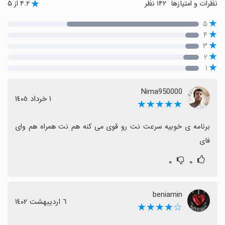
نظرات و امتیازها
۱۴۲ نظر
۴.۲ از ۵
۵
۴
۳
۲
۱
Nima950000
١ خرداد ١٤٠٥
★★★★★
برنامه ی خوبیه سرعت نت رو قوی می کنه هم نت همراه هم وای 
فای
۰
۰
beniamin
٦ اردیبهشت ١٤٠٢
☆★★★★