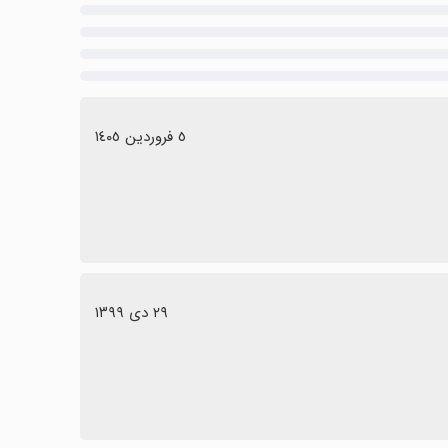
٥ فروردین ١٤٠٥
٢٩ دی ١٣٩٩