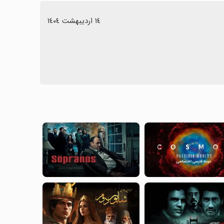
١٤ اردیبهشت ١٤٠٤