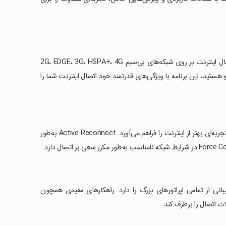
Connection Stabilizer Booster یک برنامه طراحی شده برای حل مشکلات اتصال اینترنت بر روی شبکه‌های بی‌سیم 2G، EDGE، 3G، HSPA+، 4G
ی در اتصال Wi-Fi یا داده‌های موبایل روبرو هستید، این برنامه با ویژگی‌های قدرتمند خود اتصال اینترنت شما را
‏با قابلیت Active Keep Alive، برنامه از قطع اتصال داده‌های شما جلوگیری کرده و تجربه‌ای بهتر از اینترنت را فراهم می‌آورد. Active Reconnect به‌طور
قابلیت پشتیبانی از تمامی اپراتورهای بزرگ را دارد. راهکارهای مفیدی همچون