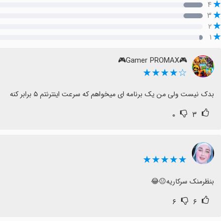
۴
۳
۲
۱
🎮Gamer PROMAX🎮
☆★★★★
بدک نیست ولی من یک برنامه ای میخواهم که سرعت اینترنتم ۵ برابر کنه
۰
۳
⁪⁬⁮⁮⁮⁮ ⁪⁬⁮⁮⁮⁮
★★★★★
بنظرمنک سرکاریه😐😂
۶
۶