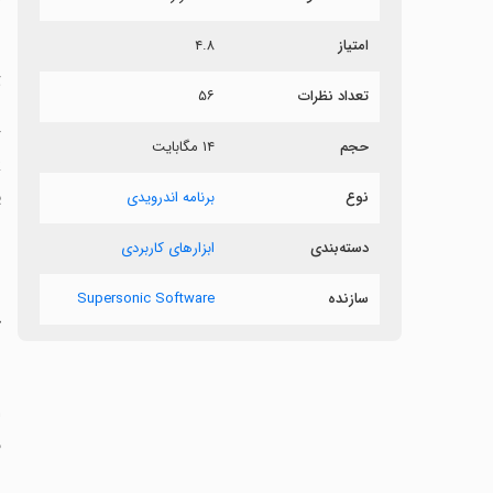
ش
امتیاز
۴.۸
ت
تعداد نظرات
۵۶
حجم
۱۴ مگابایت
پ
نوع
برنامه اندرویدی
دسته‌بندی
ابزارهای کاربردی
سازنده
Supersonic Software
خ
فع