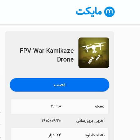
FPV War Kamikaze
Drone
〈
نصب
نسخه
۲.۱۹.۰
خ
آخرین بروزرسانی
۱۴۰۵/۰۴/۲۰
e
تعداد دانلود
۲۲ هزار
آی