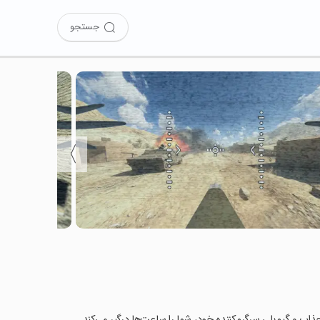
جستجو
〉