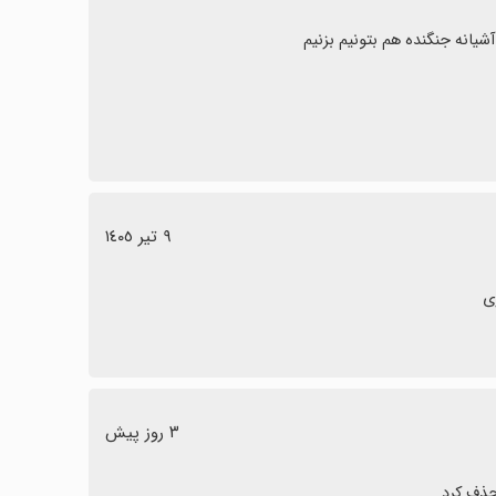
٩ تیر ١٤٠٥
ی
٣ روز پیش