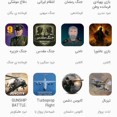
‏‏‏‏‏‏بازی پهپادی
‏‏جنگ رمضان
‏انتقام ایرانی
‏دفاع موشکی
فرمانده وطن
نبرد مدرن
فرماندهی
جنگ میهنی
فرمانده ی یگان
هوایی
پدافند
سوم
موشکی
‏ناجی
‏‏بازی عاشورا
‏‏‏‏‏‏‏جنگ مقدس
‏‏‏‏‏جنگ جزیره
اکشن
اکشن
نبرد سنگین با
فرمانده ی جنگ
گرافیک کنسول
‏‏‏‏‏تیزبال
کابوس دشمن
Turboprop
GUNSHIP
BATTLE:
Flight
Helicopter
Simulator
لذت پرواز
کابوس دشمنان
شبیه‌ساز پرواز با
نبرد هلیکوپتر
3D
جنگنده مدرن
وطن باش
هواپیمای
جنگی