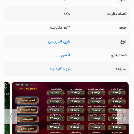
امتیاز
۴.۳
تعداد نظرات
۸۷۸
حجم
۱۵۳ مگابایت
نوع
بازی اندرویدی
دسته‌بندی
اکشن
سازنده
جواد کاره وند
〉
〈