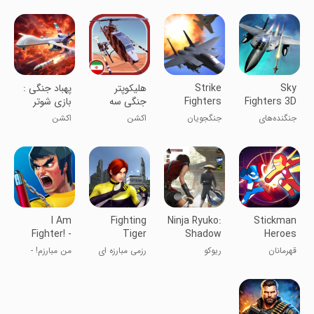
توربوپراپ
Sky
Strike
‏‏‏هلیکوپتر
‏‏‏‏‏‏‏‏پهباد جنگی :
Fighters 3D
Fighters
جنگی سه
بازی شوتر
بعدی : فصل
آنلاین
جنگنده‌های
جنگجویان
اکشن
اکشن
انتقام
آسمان
ضربه‌ای
I Am
Fighting
Ninja Ryuko:
Stickman
Fighter! -
Tiger
Shadow
Heroes
Kung Fu
Ninja Game
Fight -
قهرمانان
ریوکو
رزمی مبارزه ای
من مبارزم! -
Game
Super Stick
استیکمن
بازی کونگ‌فو
Warriors