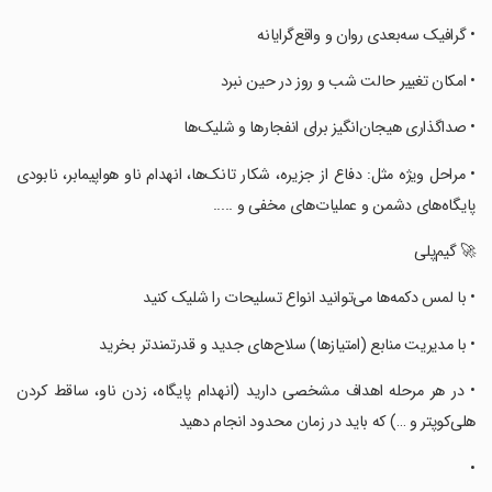
‏‏‏• گرافیک سه‌بعدی روان و واقع‌گرایانه
‏‏‏• امکان تغییر حالت شب و روز در حین نبرد
‏‏‏• صداگذاری هیجان‌انگیز برای انفجارها و شلیک‌ها
‏‏‏• مراحل ویژه مثل: دفاع از جزیره، شکار تانک‌ها، انهدام ناو هواپیمابر، نابودی
پایگاه‌های دشمن و عملیات‌های مخفی و .....
‏‏‏🚀 گیم‌پلی
‏‏‏• با لمس دکمه‌ها می‌توانید انواع تسلیحات را شلیک کنید
‏‏‏• با مدیریت منابع (امتیازها) سلاح‌های جدید و قدرتمندتر بخرید
‏‏‏• در هر مرحله اهداف مشخصی دارید (انهدام پایگاه، زدن ناو، ساقط کردن
هلی‌کوپتر و …) که باید در زمان محدود انجام دهید
‏‏‏•