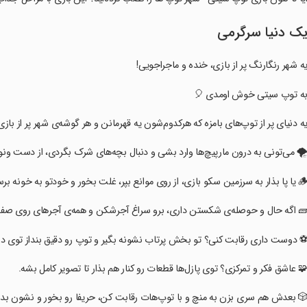
یک دنیا سرگرم
‏‏‏‏یه شهر رنگارنگ پر از بازی، خنده و ماجراجویی
‏‏‏‏به توپ سیتی خوش اومدی 
ی پر از توپ‌های بامزه که هرکدوم‌شون یه قهرمانن و هر گوشه‌ی شهر پر از بازی و شگفتیه
گردی، از دست ونوم فرار کنی یا برای باز لایتیر و بقیه‌ی اسباب‌بازی‌ها باتری پیدا کنی
شکستن داری، برو سراغ آجرشکن و همه‌ی آجرهای روی صفحه رو خرد کن تا رکورد بزنی
⚽ دوست داری رقابت کنی؟ تو بخش پرتاب نشونه بگیر و توپ رو دقیق بنداز توی دروازه
‏‏‏‏🧩 عاشق فکر و تمرکزی؟ توی پازل‌ها قطعات رو کنار هم بذار تا تصویر کامل بشه
ی بزن به منچ و با توپ‌هات رقابت کن، حریفا رو بخور و نشون بده کی پادشاه شهره