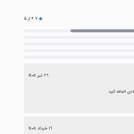
۴.۷ از ۵
٢٦ تیر ١٤٠٥
دی اضافه کنید
١٦ خرداد ١٤٠٥