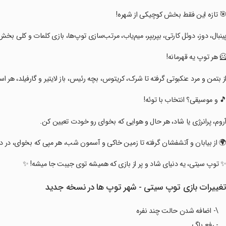
‏‏‏🎯 تازه این فقط بخش کوچیکی از شهره!
‏‏‏پینبال، دوز، دوئل کارتی، بپر‌بپر، میم‌یاب، مرتب‌سازی توپ‌ها، بازی کلمات و کلی بخ
‏‏‏🦸 هر توپ یه قهرمانه!
‏‏‏از بتمن و مرد عنکبوتی گرفته تا شرک، کریتوس، بچه رئیس، باز لایتیر و گارفیلد، هر
‏‏‏🎵 و موسیقی؟ انتخاب با توئه!
‏‏‏آروم، پرانرژی یا شاد، هر حال و هوایی که بخوای رو خودت تعیین کن.
‏‏‏🌍 از بیابان و آتشفشان گرفته تا زمین خاکی و آسمون شب، هر مپی که بخوای، در 
‏‏‏✨ توپ سیتی، یه دنیای شاد و پر از بازی که همیشه توی جیبت جا میشه! ✨
غییرات بازی ‏‏‏‏توپ سیتی - شهر توپ ها در نسخه جدید
\- اضافه شدن حالت چند نفره
- رفع باگ