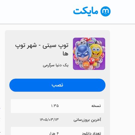
‏‏‏‏توپ سیتی - شهر توپ
ها
〈
یک دنیا سرگرمی
نصب
نسخه
۱.۳۵
خ
‏
آخرین بروزرسانی
۱۴۰۵/۰۳/۱۳
تعداد دانلود
۴ هزار
آ