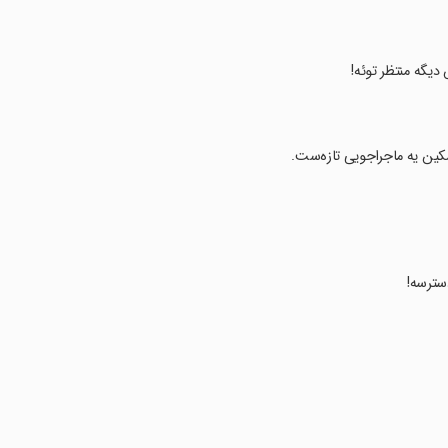
ش دیگه منتظر توئه!
 اسکین یه ماجراجویی تازه‌ست.
دسترسه!