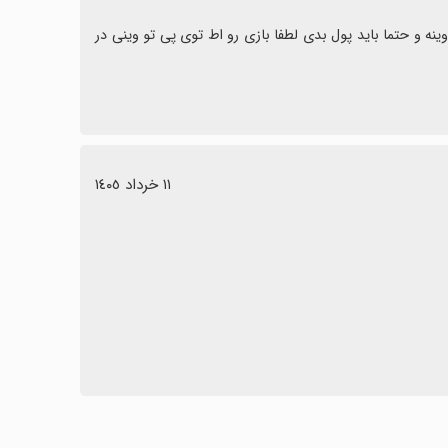
خیلی خوب بود مرحله های متفاوت توپ های خوشگل اما بازی خیلی پی تو وینه و حتما باید پول بدی لطفا بازی رو اط توی پی تو وینی در 
١١ خرداد ١٤٠٥