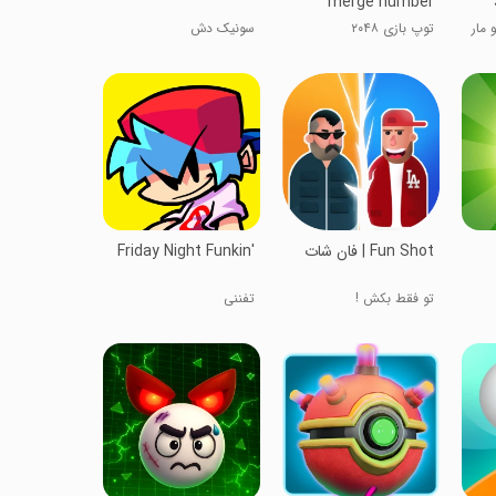
merge number
 مار
توپ بازی ۲۰۴۸
سونیک دش
Friday Night Funkin'
تو فقط بکش !
تفننی