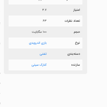
۴.۷
امتیاز
ی
۶۳
تعداد نظرات
!
۱۰۰ مگابایت
حجم

بازی اندرویدی
نوع
!
!
تفننی
دسته‌بندی
کنارک سیتی
سازنده
!
!
.
!