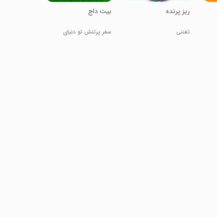
‏ریز پرنده
‏‏‏‏‏بیت داج
تفننی
سفر پرتنش تو دنیای
دیجیتال