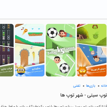
انه
بازی‌ها
تفننی
‏‏‏توپ سیتی - شهر توپ ها
یا تا کنون بازی ‏‏‏‏توپ سیتی - شهر توپ ها را نصب کرده‌اید؟ این بازی با مراحل جذاب