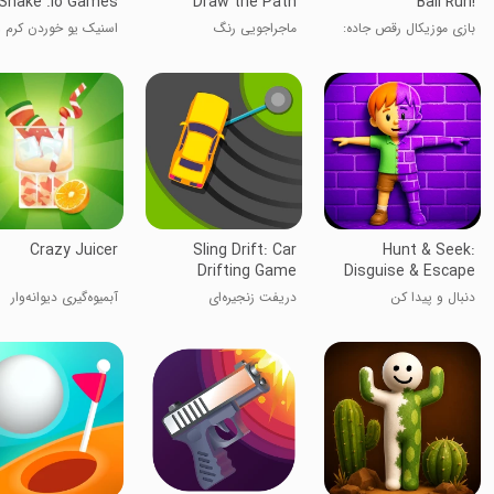
Snake .io Games
Draw the Path
Ball Run!
بازی موزیکال رقص جاده:
ماجراجویی رنگ
اسنیک یو خوردن کرم و
حرکت توپ رنگی
Crazy Juicer
Sling Drift: Car
Hunt & Seek:
Drifting Game
Disguise & Escape
دنبال و پیدا کن
دریفت زنجیره‌ای
آبمیوه‌گیری دیوانه‌وار