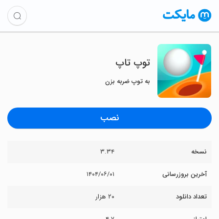
‏‏‏توپ تاپ
به توپ ضربه بزن
نصب
نسخه
۳.۳۴
آخرین بروزرسانی
۱۴۰۴/۰۶/۰۱
تعداد دانلود
۲۰ هزار