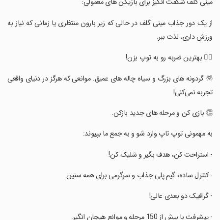
‏‏‏مینی گلف شگفت انگیز برای بازیکن های معمولی:
‏‏‏از یک دور جذاب مینی گلف در حالی که زیر بارون منتظری یا زمانی که نیاز به
ورزش داری، لذت ببر.
‏‏‏🏌️‍♀️ بهترین ضربه رو به توپ بزن!
‏‏‏🪅 گردونه های بزرگ و سیاه چاله های عمیق. موانعی که هرگز در دنیای واقعی
تجربه نمی‌کنی!
‏‏‏👏 بازی کن و مرحله های جدید بازکن.
‏‏‏به مهمونی توپ تاپ وارد شو و به جمع ما بپیوند:
‏‏‏- استراحت کن، هدف بگیر و شلیک کن!
‏‏‏- کنترل ساده، گیم پلی جذاب و سرگرمی برای همه سنین.
‏‏‏- گرافیک دو بعدی عالی!
‏‏‏- پیشرفت با بیش از 150 مرحله و موانع هیجان انگیر.