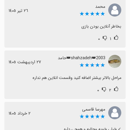
محمد
٢٦ تیر ١٤٠٥
★★★★★
بخاطر آنلاین بودن بازی
۰
۱
2003👑shahzadeh👑حامد
٢٧ اردیبهشت ١٤٠٥
★★★★★
مراحل بالاتر بیشتر اضافه کنید وقسمت انلاین هم نداره
۰
۲
مهرسا قاسمی
٢ خرداد ١٤٠٥
★★★★★