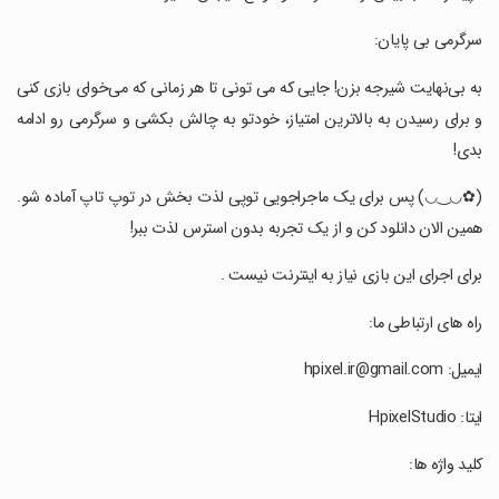
‏‏‏سرگرمی بی پایان:
‏‏‏به بی‌نهایت شیرجه بزن! جایی که می تونی تا هر زمانی که می‌خوای بازی کنی
و برای رسیدن به بالاترین امتیاز، خودتو به چالش بکشی و سرگرمی رو ادامه
بدی!
‏‏‏(✿◡‿◡) پس برای یک ماجراجویی توپی لذت بخش در توپ تاپ آماده شو.
همین الان دانلود کن و از یک تجربه بدون استرس لذت ببر!
‏‏‏برای اجرای این بازی نیاز به اینترنت نیست .
‏‏‏راه های ارتباطی ما:
‏‏‏ایمیل: hpixel.ir@gmail.com
‏‏‏ایتا: HpixelStudio
‏‏‏کلید واژه ها: