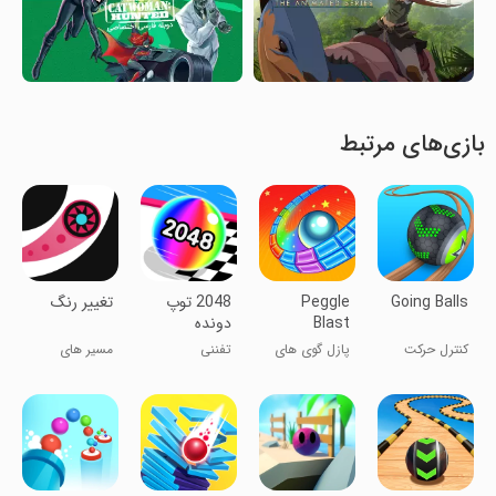
بازی‌های مرتبط
Going Balls
Peggle
‏‏2048 توپ
تغییر رنگ
Blast
دونده
کنترل حرکت
پازل گوی های
تفننی
مسیر های
توپ‌ها
مارپیچ
پرچالش!