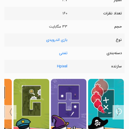
امتیاز
۴.۷
تعداد نظرات
۱۶۰
حجم
۳۳ مگابایت
نوع
بازی اندرویدی
دسته‌بندی
تفننی
سازنده
Hpixel
〉
〈