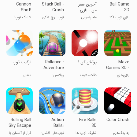
Ball Game
آخرین سفر
Stack Ball -
Cannon
3D
من - بازی
Crash
Shot!
توپی
Platforms
بازی توپ ۳D
ماجراجویی
توپ برج شکن
شلیک توپ!
Maze
پرتش کن !
Rollance :
‏‏‏ترکیب توپ
Adventure
Games 3D -
Balls
Fun
بازی‌های
دقت،نشونه
رولانس:
تفننی
Labyrinth
معمایی ۳D -
گیری،پرت کردن!
ماجراجویی
لابیرنت
توپ‌ها
سرگرم‌کننده
Rolling Ball
Action
Fire Balls
Color Crush
Sky Escape
Balls:
3D
Gyrosphere
به رنگ‌های
شلیک توپ ها
توپ‌های اکشن:
فرار از آسمان با