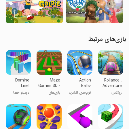
بازی‌های مرتبط
Domino
Maze
Action
Rollance :
Line!
Games 3D -
Balls:
Adventure
Fun
Gyrosphere
Balls
رولانس:
توپ‌های اکشن:
بازی‌های
دومینو خط!
Labyrinth
Race
ماجراجویی
مسابقه
معمایی ۳D -
توپ‌ها
ژیروسفر
لابیرنت
سرگرم‌کننده