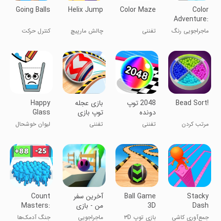
Going Balls
Helix Jump
Color Maze
Color
Adventure:
Draw the
ماجراجویی رنگ
تفننی
چالش مارپیچ
کنترل حرکت
Path
توپ‌ها
Bead Sort!
‏‏2048 توپ
بازی عجله
Happy
دونده
توپ بازی
Glass
مرتب کردن
تفننی
تفننی
لیوان خوشحال
مهره‌ها
Stacky
Ball Game
آخرین سفر
Count
Dash
3D
من - بازی
Masters:
توپی
Stickman
جمع‌آوری کاشی
بازی توپ ۳D
ماجراجویی
جنگ آدمک‌ها