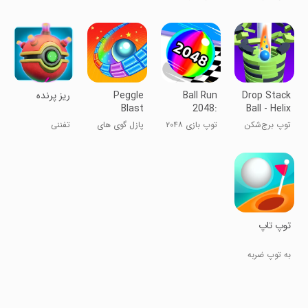
Games
Drop Stack
Ball Run
Peggle
‏ریز پرنده
Blast
2048:
Ball - Helix
merge
Crash
توپ برج‌شکن
توپ بازی ۲۰۴۸
پازل گوی های
تفننی
number
مارپیچ
‏‏‏توپ تاپ
به توپ ضربه
بزن