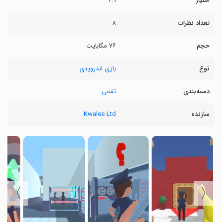
امتیاز
۴.۱
تعداد نظرات
۸
حجم
۷۶ مگابایت
نوع
بازی اندرویدی
دسته‌بندی
تفننی
سازنده
Kwalee Ltd
〉
〈