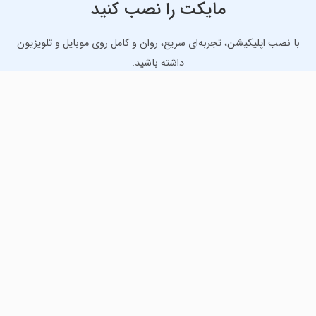
مایکت را نصب کنید
با نصب اپلیکیشن، تجربه‌ای سریع، روان و کامل روی موبایل و تلویزیون
داشته باشید.
دانلود نسخه موبایل
دانلود نسخه تلویزیون TV
لذت دانلود جدیدترین بازی‌ها و بهترین برنامه‌های اندروید از
مایکت!
دانلود جدیدترین بازی‌های اندروید برای اوقات فراغت و دریافت
بهترین برنامه‌های کاربردی برای انجام انواع فعالیت‌های روزانه. لینک