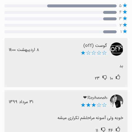
۵
۴
۳
۲
۱
گوست (off)
٨ اردیبهشت ١٤٠٠
☆☆☆☆★
بد
۲۳
۱۰
𝓡𝓮𝔂𝓱𝓪𝓷𝓮𝓱❤︎
٣١ مرداد ١٣٩٩
☆☆★★★
خوبه ولی آسونه مراحلشم تکراری میشه
۱۱
۴۶