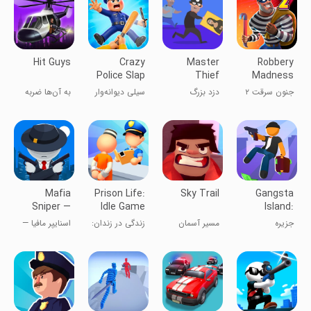
Hit Guys
Crazy
Master
Robbery
Police Slap
Thief
Madness
- Smash
2:Stealth
جنون سرقت ۲
دزد بزرگ
سیلی دیوانه‌وار
به آن‌ها ضربه
Cops
game
پلیس - خراب
بزن
کردن پلیس‌ها
Mafia
Prison Life:
Sky Trail
Gangsta
Sniper —
Idle Game
Island:
Wars of
Crime City
جزیره
مسیر آسمان
زندگی در زندان:
اسنایپر مافیا —
Clans
گانگستری: شهر
بازی بی‌پایان
جنگ‌های قبایل
جنایت