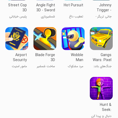
Street Cop
Angle Fight
Hot Pursuit
Johnny
3D
3D - Sword
Trigger -
Game
Sniper
جانی تریگر -
تعقیب داغ
شمشیربازی
پلیس خیابانی
Game
تک تیرانداز
۳ بعدی
Airport
Blade Forge
Wobble
Gangs
Security
3D
Man
Wars: Pixel
Shooter RP
جنگ‌های باند:
مرد مشکوک
ساخت شمشیر
مامور امنیت
تیرانداز پیکسلی
سه‌بعدی
فرودگاه
RP
Hunt &
Seek:
Disguise &
دنبال و پیدا کن