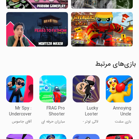
بازی‌های مرتبط
Mr Spy :
FRAG Pro
Lucky
Annoying
Undercover
Shooter
Looter
Uncle
Agent
Punch
بازی مشت
لاکی لوتر -
مبارزان حرفه ای
آقای جاسوس
Game®
عموی مزاحم
غارت‌گر
خوش‌شانس