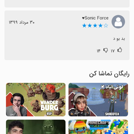
Sonic Force♥
٣٠ مرداد ١٣٩٩
☆★★★★
بد بو د
۱۴
۱۷
رایگان تماشا کن