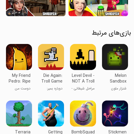
بازی‌های مرتبط
My Friend
Die Again:
Level Devil -
Melon
Pedro: Ripe
Troll Game
NOT A Troll
Sandbox
for Reve
Ever
Game
شنزار ملون
مراحل شیطانی -
دوباره بمیر:
دوست من
یک بازی ترول
بازی ترول ابدی
پدرو (شبیه ساز
نیست
موز)
Terraria
Getting
BombSquad
Stickmen