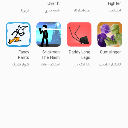
Over It
Fighter
Infinity
استیکمن
بمب‌اسکوئاد
شبیه سازی
تریریا
جنگجوی
بی‌نهایت
Fancy
Stickman
Daddy Long
Gumslinger
Pants
The Flash
Legs
Adventures
تفنگدار آدامسی
بابا لنگ دراز
استیکمن فلش
شلوار قشنگ