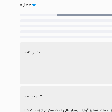
۴.۴ از ۵
١٠ دی ١٤٠٣
٧ بهمن ١٤٠٠
با سلام و عرض ادب و احترام خدمت شما دوستان بسیار عالی است ممنونم از زحمات شما بزرگواران بسیار عالی است ممنونم از زحمات شما 