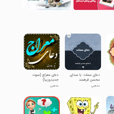
دعای سمات: با صدای
دعای معراج (صوت
محسن فرهمند
جدیدوزیبا)
مذهبی
مذهبی