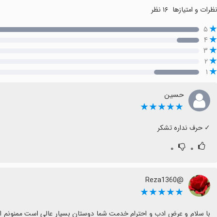
ظرات و امتیازها
۱۶ نظر
۵
۴
۳
۲
۱
حسين
★★★★★
‏✓ حرف نداره تشکر
۰
۰
@Reza1360
★★★★★