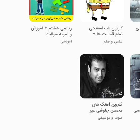
دی
کارتون باب اسفنجی
ریاضی هشتم + آموزش
تمام قسمت ها +
و نمونه سوالات
تصاویر
عکس و فیلم
آموزشی
گلچین آهنگ های
سمی
محسن چاوشی غیر
رسمی
صوت و موسیقی