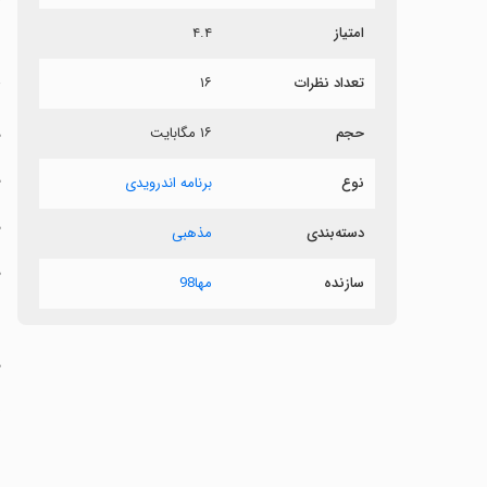
ش
امتیاز
۴.۴
د
تعداد نظرات
۱۶
د
حجم
۱۶ مگابایت
‏
نوع
برنامه اندرویدی
‏
دسته‌بندی
مذهبی
‏
سازنده
مها98
‏
‏