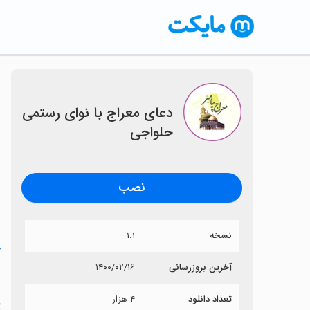
دعای معراج با نوای رستمی
حلواجی
نصب
نسخه
۱.۱
خ
آخرین بروزرسانی
۱۴۰۰/۰۲/۱۶
د
تعداد دانلود
۴ هزار
آ