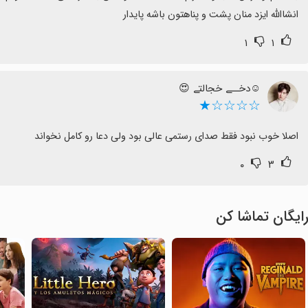
انشاالله ایزد منان پشت و پناهتون باشه پایدار
۱
۱
☺دخــے خجالتے 😍
☆☆☆☆★
اصلا خوب نبود فقط صدای رستمی عالی بود ولی دعا رو کامل نخواند
۰
۳
ایگان تماشا کن