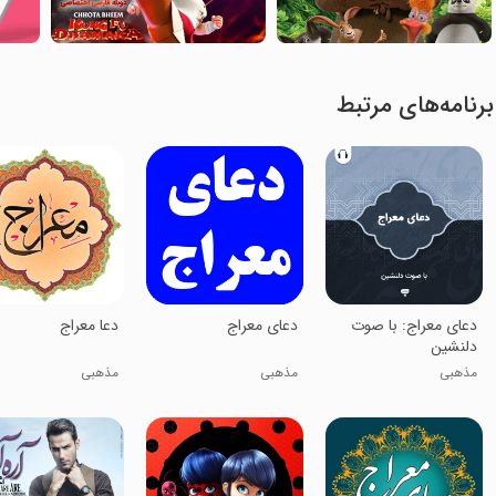
برنامه‌های مرتبط
دعای معراج: با صوت
دعای معراج
دعا معراج
دلنشین
مذهبی
مذهبی
مذهبی