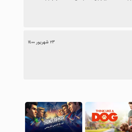
٢٣ شهریور ١٤٠٠