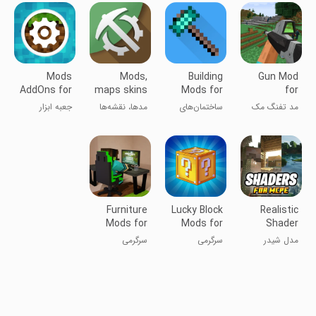
ماینکرفت
Mods
Mods,
Building
Gun Mod
AddOns for
maps skins
Mods for
for
Minecraft
for
Minecraft
Minecraft
مد تفنگ مک
ساختمان‌های
مدها، نقشه‌ها
جعبه ابزار
PE
Minecraft
PE
برای ماینکرفت
جدید برای
و اسکن برای
همه‌کاره
PE
ماینکرافت
ماینکرفت
ماینکرافت
Furniture
Lucky Block
Realistic
Mods for
Mods for
Shader
Minecraft
MCPE
Mod
مدل شیدر
سرگرمی
سرگرمی
Minecraft
واقع‌گرایانه
ماینکرفت