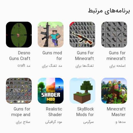
برنامه‌های مرتبط
Desno
Guns mod
Guns For
Guns for
Guns Craft
for
Minecraft
minecraft
Mod for
Minecraft
PE-3D
اسلحه برای
تفنگ‌ها برای
مد تفنگ برای
مد craft
MCPE
PE
ماینکرافت
ماینکرفت PE-
ماینکرفت PE
تفنگ‌های دسنو
3D
برای MCPE
Guns for
Realistic
SkyBlock
Minecraft
mcpe and
Shader
Mods for
Master
mine
Mod
Minecraft
Mods &
مدها و
سرگرمی
مود گرافیکی
سلاح برای
Minecraft
PE
Maps
نقشه‌های مستر
ماینکرافت
mcpe و ماین