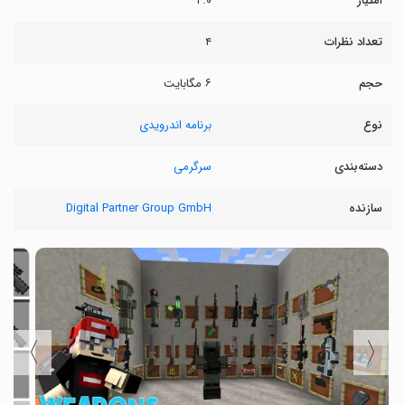
امتیاز
۴.۰
تعداد نظرات
۴
حجم
۶ مگابایت
نوع
برنامه اندرویدی
دسته‌بندی
سرگرمی
سازنده
Digital Partner Group GmbH
〉
〈