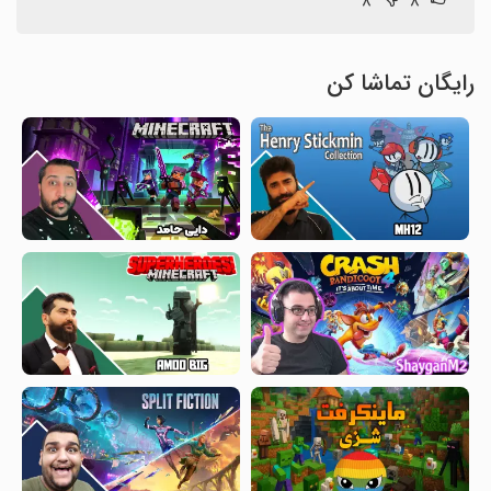
۸
۸
رایگان تماشا کن