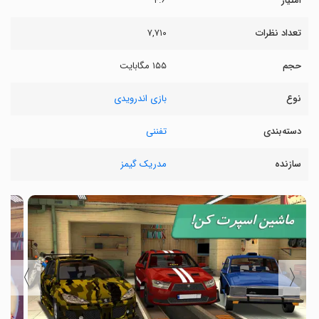
امتیاز
۴.۶
تعداد نظرات
۷,۷۱۰
حجم
۱۵۵ مگابایت
نوع
بازی اندرویدی
دسته‌بندی
تفننی
سازنده
مدریک گیمز
〉
〈