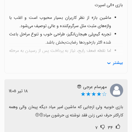
بازی «الی اسپرت
ماشین باز» از نظر کاربران بسیار محبوب است و اغلب با
واژه‌های مثبت مثل سرگرم‌کننده و عالی توصیف می‌شود.
تجربه گیم‌پلی هیجان‌انگیز، طراحی خوب و تنوع مراحل باعث
شده اکثر بازخوردها رضایت‌بخش باشد.
اما نقطه ضعف رایج، نیاز به پرداخت پس از رسیدن به مرحله
۷ است و برخی قیمت‌ها مانند 140 هزار تومان یا 550 هزار
بیشتر
تومان برای نسخه حرفه‌ای را هزینه‌ای سنگین می‌دانند.
برخی کاربران گزارش داده‌اند که حتی با پرداخت، گاهی ادامه
بازی با مشکل مواجه می‌شود یا با باگ‌های صوتی و فنی
مهرسام عرجی 😎
١٨ تیر ١٤٠٥
روبه‌رو می‌شوند.
☆★★★★
بعضی از کاربران به وجود گزینه‌های مود یا درخواست برای
بازی خوبیه ولی ازجایی که ماشین امیر میاد دیگه پیمان والی وهمه 
کاهش سطح پرداخت‌ها اشاره کرده‌اند که نشان می‌دهد به
کاراکتر حرف نمی زنن فقد نوشته ی حرشون میاد🤨🤨
تجربه بدون محدودیت هزینه تمایل دارند.
در کل، با وجود این محدودیت‌های پرداختی، بازی تجربه‌ای
۷
۳۴