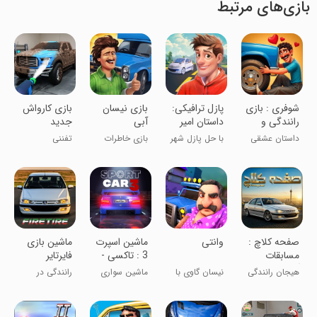
بازی‌های مرتبط
‏‏‏‏‏شوفری : بازی
‏‏‏پازل ترافیکی:
‏‏‏بازی نیسان
بازی کارواش
رانندگی و
داستان امیر
آبی
جدید
عاشقی
داستان عشقی
با حل پازل شهر
بازی خاطرات
تفننی
یه ماشین باز
رو نجات بده
شیرین دهه 60
‏‏‏‏‏‏‏‏صفحه کلاچ :
وانتی
‏‏‏‏‏ماشین اسپرت
‏‏‏‏‏‏‏‏‏‏‏‏‏ماشین بازی
مسابقات
3 : تاکسی -
‏‏‏‏‏‏‏فایرتایر
آنلاین
پلیس
هیجان رانندگی
نیسان گاوی با
ماشین سواری
رانندگی در
چندنفره
سراگزوز زنبو
چند نفره
تهران