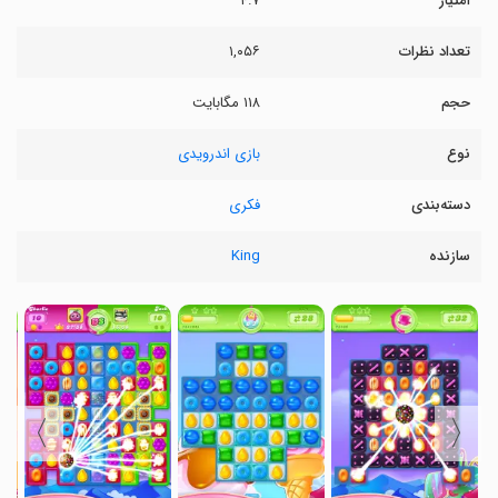
امتیاز
۴.۷
تعداد نظرات
۱,۰۵۶
حجم
۱۱۸ مگابایت
نوع
بازی اندرویدی
دسته‌بندی
فکری
سازنده
King
〉
〈