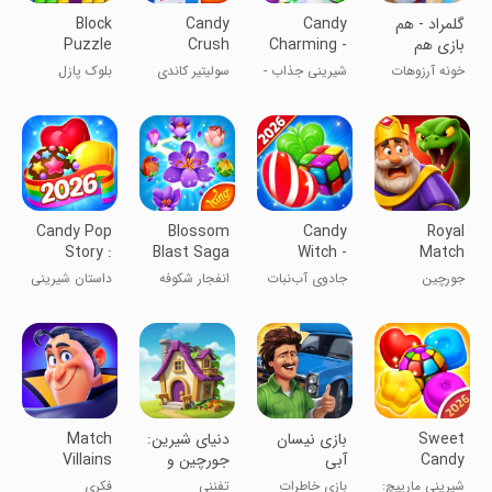
‏‏‏‏‏‏‏‏‏‏‏‏‏‏‏‏‏‏‏‏‏‏گلمراد - هم
Candy
Candy
Block
بازی هم
Charming -
Crush
Puzzle
جایزه
Match 3
Solitaire
خونه آرزوهات
شیرینی جذاب -
سولیتیر کاندی
بلوک پازل
Games
رو بساز.
بازی‌های تطبیق
کراش
۳ تایی
Candy Pop
Blossom
Candy
Royal
Story :
Blast Saga
Witch -
Match
Match 3
Match 3
جورچین
جادوی آب‌نبات
انفجار شکوفه
داستان شیرینی
Puzzle
سلطنتی
- پازل مطابقت
ها ۳
پاپ: مطابقت ۳
۳
Sweet
‏‏‏بازی نیسان
‏‏‏‏‏‏‏‏دنیای شیرین:
Match
Candy
آبی
جورچین و
Villains
Match:
طراحی عمارت
شیرینی مارپیچ:
بازی خاطرات
تفننی
فکری