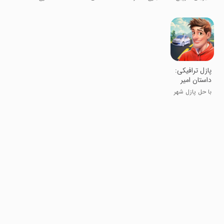
Puzzle
بازی معما
شیرین دهه 60
Game
‏‏‏پازل ترافیکی:
داستان امیر
با حل پازل شهر
رو نجات بده