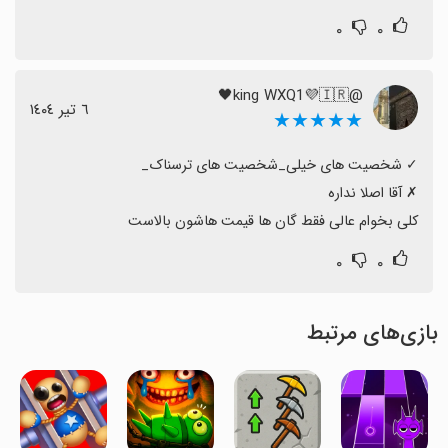
۰
۰
@king WXQ1💜🇮🇷🖤
٦ تیر ١٤٠٤
★★★★★
کلی بخوام عالی فقط گان ها قیمت هاشون بالاست
۰
۰
بازی‌های مرتبط