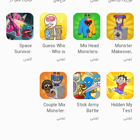
موزیک بیت‌های
تفننی
مرغ‌های
جنایت مافیا در
Beats
اسپرونکی
تفنگ‌دار
شهر گنگسترها
برینزوت
Space
Guess Who
Mix Head
Monster
Survivor:
- Who is
Monsters:
Makeover,
Age of
Die?
Makeover
Mix
تفننی
تفننی
تفننی
اکشن
Monster
Monsters
Couple Mix
Stick Army
Hidden My
Monster:
Battle
Test
Makeover
تفننی
تفننی
تفننی