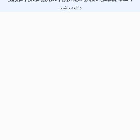
داشته باشید.
دانلود نسخه موبایل
دانلود نسخه تلویزیون TV
لذت دانلود جدیدترین بازی‌ها و بهترین برنامه‌های اندروید از
مایکت!
دانلود جدیدترین بازی‌های اندروید برای اوقات فراغت و دریافت
بهترین برنامه‌های کاربردی برای انجام انواع فعالیت‌های روزانه. لینک
مستقیم، رایگان و سریع، تست شده و امن با نصب خودکار دیتا‍.