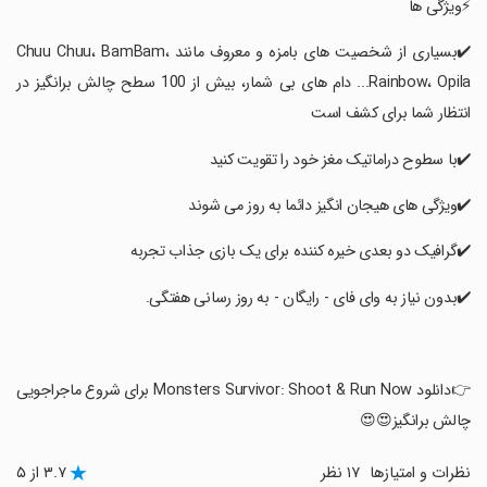
‏⚡ویژگی ها
‏✔️بسیاری از شخصیت های بامزه و معروف مانند Chuu Chuu، BamBam،
Rainbow، Opila... دام های بی شمار، بیش از 100 سطح چالش برانگیز در
انتظار شما برای کشف است
‏✔️با سطوح دراماتیک مغز خود را تقویت کنید
‏✔️ویژگی های هیجان انگیز دائما به روز می شوند
‏✔️گرافیک دو بعدی خیره کننده برای یک بازی جذاب تجربه
‏✔️بدون نیاز به وای فای - رایگان - به روز رسانی هفتگی.
‏👉دانلود Monsters Survivor: Shoot & Run Now برای شروع ماجراجویی
چالش برانگیز😍😍
نظرات و امتیازها
۱۷ نظر
۳.۷ از ۵