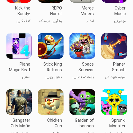
Kick the
REPO
Merge
Cyber
Buddy:
Horror
Miners
Music
Second Kick
Online
Rush: EDM
موسیقی
ادغام
رهگیری ترسناک
کتک کاری
Music
سایبری رانش
معدن‌چیان
REPO آنلاین
عروسک
Piano
Stick King
Space
Planet
Magic Beat
Returns
Survivor
Smash
4: Music
سیاره نابود کن
بازمانده فضایی
تقابل چوبی:
تفننی
Game
بی‌نهایت
Gangster
Chicken
Garden of
Sprunki
City Mafia
Gun
banban
Monster
Crime
chapter 3
Music