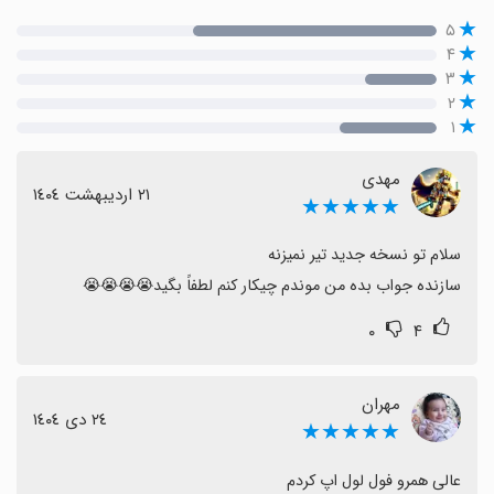
۵
۴
۳
۲
۱
مهدی
٢١ اردیبهشت ١٤٠٤
★★★★★
سازنده جواب بده من موندم چیکار کنم لطفاً بگید😭😭😭😭
۰
۴
مهران
٢٤ دی ١٤٠٤
★★★★★
عالی همرو فول لول اپ کردم