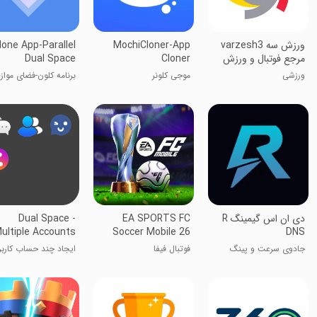
ورزش سه varzesh3
MochiCloner-App
lone App-Parallel
مرجع فوتبال و ورزش
Cloner
Dual Space
ورزشی
موجی کلونر
برنامه کلون-فضای مواز
دوگانه
‏‏دی ان اس گیمینگ R
EA SPORTS FC
Dual Space -
ultiple Accounts
Soccer Mobile 26
DNS
جادوی سرعت و پینگ
فوتبال فیفا
ایجاد چند حساب کارب
پایین!
در برنامه‌ها