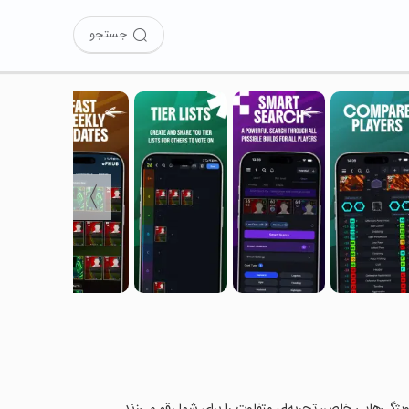
جستجو
〉