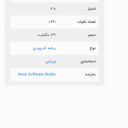
امتیاز
۴.۸
د
تعداد نظرات
۱,۴۲۱
حجم
۱۲۹ مگابایت
ا
ز
نوع
برنامه اندرویدی
دسته‌بندی
ورزشی
‏
سازنده
Nova Software Studio
ا
‏
ت