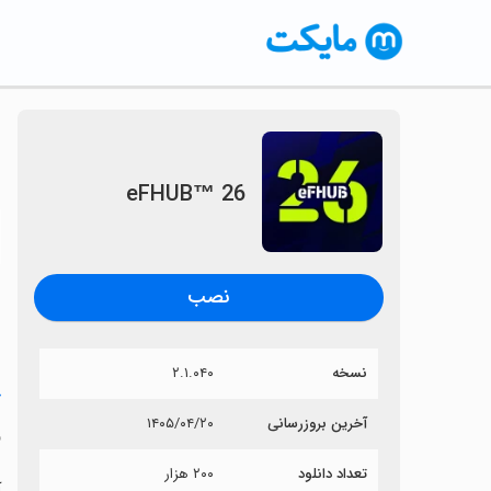
eFHUB™ 26
〈
نصب
نسخه
۲.۱.۰۴۰
خ
آخرین بروزرسانی
۱۴۰۵/۰۴/۲۰
6
تعداد دانلود
۲۰۰ هزار
آی